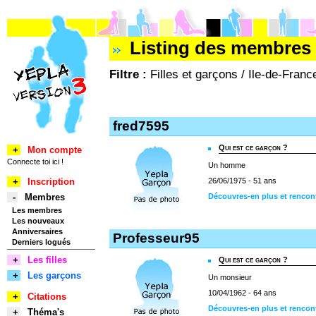
Listing des membres 
Filtre :
Filles et garçons / Ile-de-Franc
fred7595
Qui est ce garçon ?
+
Mon compte
Connecte toi ici !
Un homme
+
Inscription
26/06/1975 - 51 ans
-
Membres
Découvres-en plus et rencon
Les membres
Les nouveaux
Anniversaires
Professeur95
Derniers logués
+
Les filles
Qui est ce garçon ?
+
Les garçons
Un monsieur
10/04/1962 - 64 ans
+
Citations
Découvres-en plus et rencon
+
Théma's