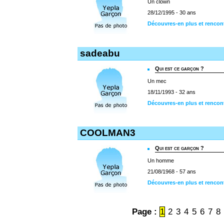
Un clown
28/12/1995 - 30 ans
Découvres-en plus et rencon
sadeabu
Qui est ce garçon ?
Un mec
18/11/1993 - 32 ans
Découvres-en plus et rencon
COOLMAN3
Qui est ce garçon ?
Un homme
21/08/1968 - 57 ans
Découvres-en plus et renc
Page :
1
2
3
4
5
6
7
8