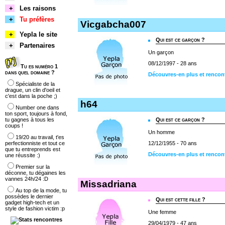
+
Les raisons
+
Tu préfères
Vicgabcha007
+
Yepla le site
Qui est ce garçon ?
+
Partenaires
Un garçon
08/12/1997 - 28 ans
Tu es numéro 1
dans quel domaine ?
Découvres-en plus et rencon
Spécialiste de la
drague, un clin d'oeil et
c'est dans la poche ;)
h64
Number one dans
ton sport, toujours à fond,
tu gagnes à tous les
Qui est ce garçon ?
coups !
Un homme
19/20 au travail, t'es
perfectionniste et tout ce
12/12/1955 - 70 ans
que tu entreprends est
Découvres-en plus et rencon
une réussite :)
Premier sur la
déconne, tu dégaines les
vannes 24h/24 :D
Missadriana
Au top de la mode, tu
possèdes le dernier
Qui est cette fille ?
gadget high-tech et un
style de fashion victim :p
Une femme
29/04/1979 - 47 ans