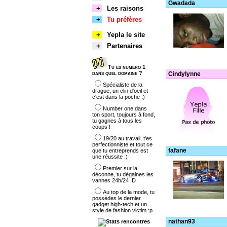
Gwadada
+
Les raisons
+
Tu préfères
+
Yepla le site
+
Partenaires
Tu es numéro 1
dans quel domaine ?
Cindylynne
Spécialiste de la
drague, un clin d'oeil et
c'est dans la poche ;)
Number one dans
ton sport, toujours à fond,
tu gagnes à tous les
coups !
19/20 au travail, t'es
perfectionniste et tout ce
fafane
que tu entreprends est
une réussite :)
Premier sur la
déconne, tu dégaines les
vannes 24h/24 :D
Au top de la mode, tu
possèdes le dernier
gadget high-tech et un
style de fashion victim :p
nathan93