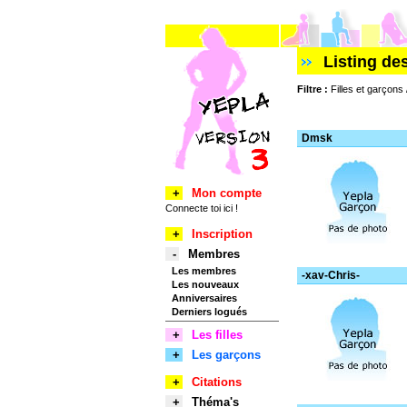
Listing de
Filtre :
Filles et garçons 
Dmsk
+
Mon compte
Connecte toi ici !
+
Inscription
-
Membres
Les membres
-xav-Chris-
Les nouveaux
Anniversaires
Derniers logués
+
Les filles
+
Les garçons
+
Citations
+
Théma's