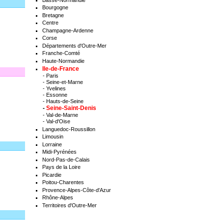
Bourgogne
Bretagne
Centre
Champagne-Ardenne
Corse
Départements d'Outre-Mer
Franche-Comté
Haute-Normandie
Ile-de-France
-
Paris
-
Seine-et-Marne
-
Yvelines
-
Essonne
-
Hauts-de-Seine
-
Seine-Saint-Denis
-
Val-de-Marne
-
Val-d'Oise
Languedoc-Roussillon
Limousin
Lorraine
Midi-Pyrénées
Nord-Pas-de-Calais
Pays de la Loire
Picardie
Poitou-Charentes
Provence-Alpes-Côte-d'Azur
Rhône-Alpes
Territoires d'Outre-Mer