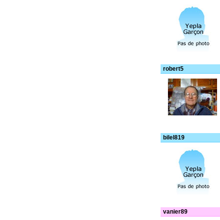
robert5
bilel819
vanier89