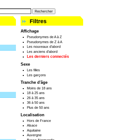
Filtres
Affichage
Pseudonymes de A à Z
Pseudonymes de Z à A
Les nouveaux d'abord
Les anciens d'abord
Les derniers connectés
Sexe
Les filles
Les garçons
Tranche d'âge
Moins de 18 ans
18 à 25 ans
26 à 35 ans
36 à 50 ans
Plus de 50 ans
Localisation
Hors de France
Alsace
Aquitaine
Auvergne
Basse-Normandie