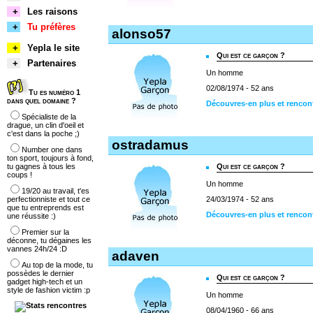
+
Les raisons
+
Tu préfères
alonso57
+
Yepla le site
Qui est ce garçon ?
+
Partenaires
Un homme
02/08/1974 - 52 ans
Tu es numéro 1
dans quel domaine ?
Découvres-en plus et rencon
Spécialiste de la
drague, un clin d'oeil et
c'est dans la poche ;)
ostradamus
Number one dans
ton sport, toujours à fond,
tu gagnes à tous les
Qui est ce garçon ?
coups !
Un homme
19/20 au travail, t'es
perfectionniste et tout ce
24/03/1974 - 52 ans
que tu entreprends est
Découvres-en plus et rencon
une réussite :)
Premier sur la
déconne, tu dégaines les
vannes 24h/24 :D
adaven
Au top de la mode, tu
possèdes le dernier
Qui est ce garçon ?
gadget high-tech et un
style de fashion victim :p
Un homme
08/04/1960 - 66 ans