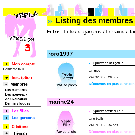
Listing des membres 
Filtre :
Filles et garçons / Lorraine / T
roro1997
Qui est ce garçon ?
+
Mon compte
Connecte toi ici !
Un mec
+
Inscription
24/09/1997 - 28 ans
-
Membres
Découvres-en plus et rencon
Les membres
Les nouveaux
Anniversaires
marine24
Derniers logués
+
Les filles
Qui est cette fille ?
+
Les garçons
Une étoile
24/02/1992 - 34 ans
+
Citations
Découvres-en plus et rencon
+
Théma's