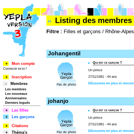
Listing des membres 
Filtre :
Filles et garçons / Rhône-Alpes
Johangentil
Qui est ce garçon ?
+
Mon compte
Connecte toi ici !
Un prince
+
Inscription
27/11/1981 - 44 ans
-
Membres
Découvres-en plus et rencon
Les membres
Les nouveaux
Anniversaires
johanjo
Derniers logués
+
Les filles
Qui est ce garçon ?
+
Les garçons
Un prince
27/11/1981 - 44 ans
+
Citations
Découvres-en plus et rencon
+
Théma's