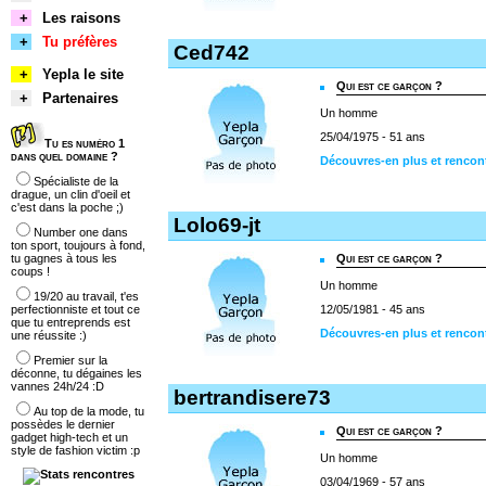
+
Les raisons
+
Tu préfères
Ced742
+
Yepla le site
Qui est ce garçon ?
+
Partenaires
Un homme
25/04/1975 - 51 ans
Tu es numéro 1
dans quel domaine ?
Découvres-en plus et rencon
Spécialiste de la
drague, un clin d'oeil et
c'est dans la poche ;)
Lolo69-jt
Number one dans
ton sport, toujours à fond,
tu gagnes à tous les
Qui est ce garçon ?
coups !
Un homme
19/20 au travail, t'es
perfectionniste et tout ce
12/05/1981 - 45 ans
que tu entreprends est
Découvres-en plus et rencont
une réussite :)
Premier sur la
déconne, tu dégaines les
vannes 24h/24 :D
bertrandisere73
Au top de la mode, tu
possèdes le dernier
Qui est ce garçon ?
gadget high-tech et un
style de fashion victim :p
Un homme
03/04/1969 - 57 ans