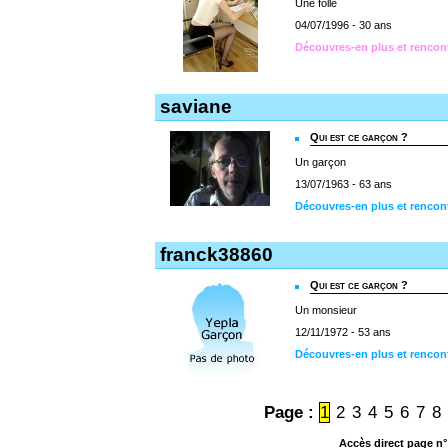
Une folle
04/07/1996 - 30 ans
Découvres-en plus et rencon
saviane
Qui est ce garçon ?
Un garçon
13/07/1963 - 63 ans
Découvres-en plus et rencon
franck38860
Qui est ce garçon ?
Un monsieur
12/11/1972 - 53 ans
Découvres-en plus et rencon
Page :
1
2
3
4
5
6
7
8
Accès direct page n