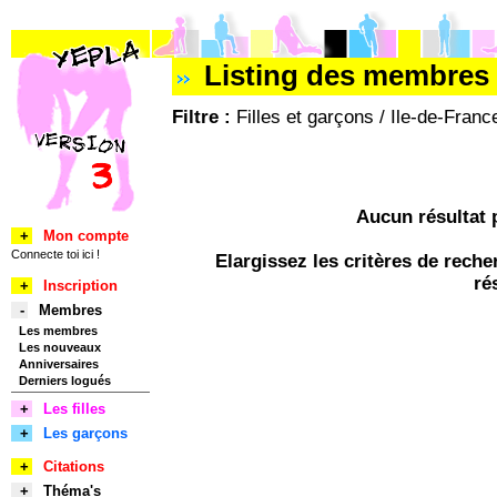
Listing des membres 
Filtre :
Filles et garçons / Ile-de-Franc
Aucun résultat 
+
Mon compte
Connecte toi ici !
Elargissez les critères de rec
ré
+
Inscription
-
Membres
Les membres
Les nouveaux
Anniversaires
Derniers logués
+
Les filles
+
Les garçons
+
Citations
+
Théma's