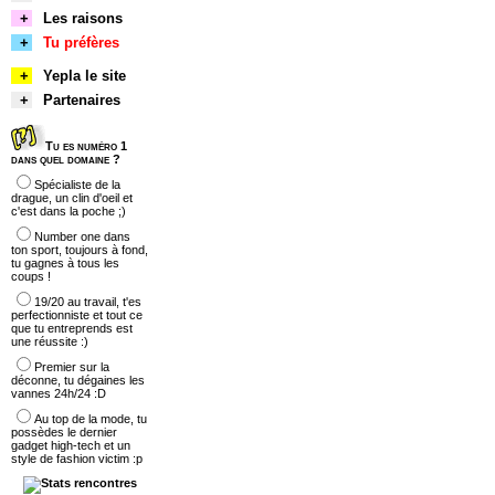
+
Les raisons
+
Tu préfères
+
Yepla le site
+
Partenaires
Tu es numéro 1
dans quel domaine ?
Spécialiste de la
drague, un clin d'oeil et
c'est dans la poche ;)
Number one dans
ton sport, toujours à fond,
tu gagnes à tous les
coups !
19/20 au travail, t'es
perfectionniste et tout ce
que tu entreprends est
une réussite :)
Premier sur la
déconne, tu dégaines les
vannes 24h/24 :D
Au top de la mode, tu
possèdes le dernier
gadget high-tech et un
style de fashion victim :p