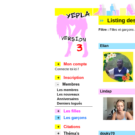
Listing de
Filtre :
Filles et garçon
Elian
+
Mon compte
Connecte toi ici !
+
Inscription
-
Membres
Les membres
Lindap
Les nouveaux
Anniversaires
Derniers logués
+
Les filles
+
Les garçons
+
Citations
+
Théma's
douky70