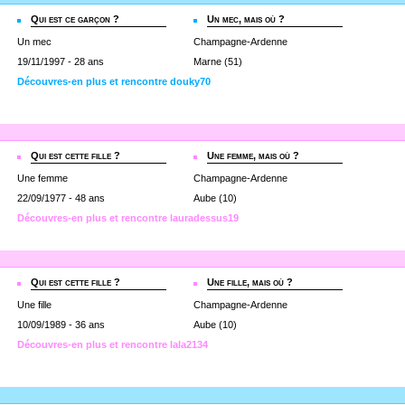
Qui est ce garçon ?
Un mec, mais où ?
Un mec
Champagne-Ardenne
19/11/1997 - 28 ans
Marne (51)
Découvres-en plus et rencontre douky70
Qui est cette fille ?
Une femme, mais où ?
Une femme
Champagne-Ardenne
22/09/1977 - 48 ans
Aube (10)
Découvres-en plus et rencontre lauradessus19
Qui est cette fille ?
Une fille, mais où ?
Une fille
Champagne-Ardenne
10/09/1989 - 36 ans
Aube (10)
Découvres-en plus et rencontre lala2134