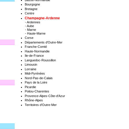
Bourgogne
Bretagne
Centre
Champagne-Ardenne
-
Ardennes
-
Aube
-
Marne
-
Haute-Marne
Corse
Départements d'Outre-Mer
Franche-Comté
Haute-Normandie
Ile-de-France
Languedoc-Roussillon
Limousin
Lorraine
Midi-Pyrénées
Nord-Pas-de-Calais
Pays de la Loire
Picardie
Poitou-Charentes
Provence-Alpes-Côte-d'Azur
Rhône-Alpes
Territoires d'Outre-Mer