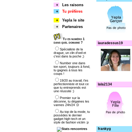
+
Les raisons
+
Tu préfères
+
Yepla le site
+
Partenaires
Tu es numéro 1
dans quel domaine ?
lauradessus19
Spécialiste de la
drague, un clin d'oeil et
c'est dans la poche ;)
Number one dans
ton sport, toujours à fond,
tu gagnes à tous les
coups !
19/20 au travail, t'es
perfectionniste et tout ce
lala2134
que tu entreprends est
une réussite :)
Premier sur la
déconne, tu dégaines les
vannes 24h/24 :D
Au top de la mode, tu
possèdes le dernier
gadget high-tech et un
style de fashion victim :p
frankyg