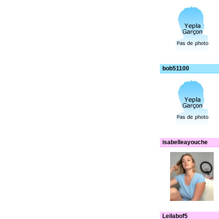
bob51100
isabelleayouche
Leilabof5