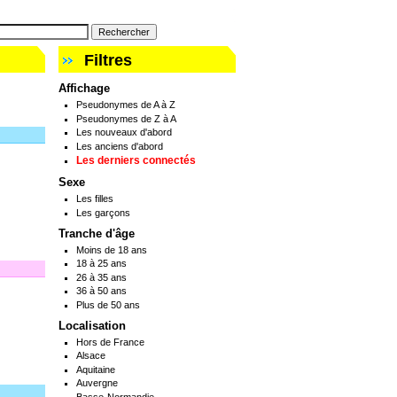
Filtres
Affichage
Pseudonymes de A à Z
Pseudonymes de Z à A
Les nouveaux d'abord
Les anciens d'abord
Les derniers connectés
Sexe
Les filles
Les garçons
Tranche d'âge
Moins de 18 ans
18 à 25 ans
26 à 35 ans
36 à 50 ans
Plus de 50 ans
Localisation
Hors de France
Alsace
Aquitaine
Auvergne
Basse-Normandie