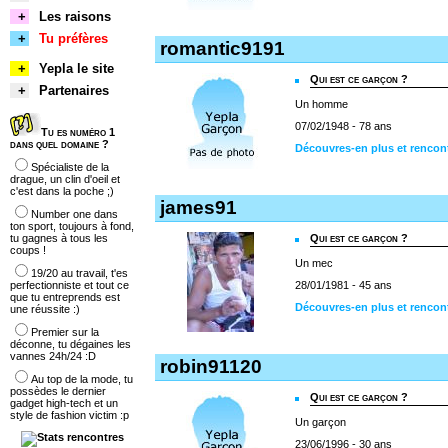
+
Les raisons
+
Tu préfères
romantic9191
+
Yepla le site
Qui est ce garçon ?
+
Partenaires
Un homme
07/02/1948 - 78 ans
Tu es numéro 1
dans quel domaine ?
Découvres-en plus et rencon
Spécialiste de la
drague, un clin d'oeil et
c'est dans la poche ;)
james91
Number one dans
ton sport, toujours à fond,
tu gagnes à tous les
Qui est ce garçon ?
coups !
Un mec
19/20 au travail, t'es
perfectionniste et tout ce
28/01/1981 - 45 ans
que tu entreprends est
Découvres-en plus et rencon
une réussite :)
Premier sur la
déconne, tu dégaines les
vannes 24h/24 :D
robin91120
Au top de la mode, tu
possèdes le dernier
Qui est ce garçon ?
gadget high-tech et un
style de fashion victim :p
Un garçon
23/06/1996 - 30 ans