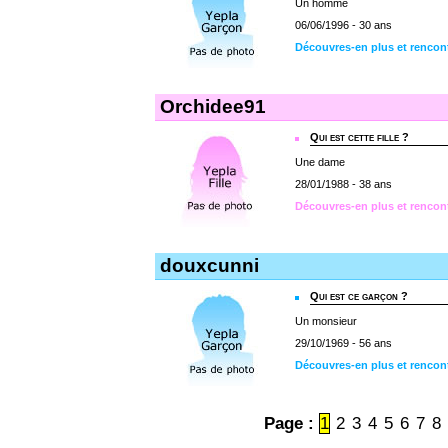
Un homme
06/06/1996 - 30 ans
Découvres-en plus et rencon
Orchidee91
Qui est cette fille ?
Une dame
28/01/1988 - 38 ans
Découvres-en plus et rencon
douxcunni
Qui est ce garçon ?
Un monsieur
29/10/1969 - 56 ans
Découvres-en plus et rencon
Page :
1
2
3
4
5
6
7
8