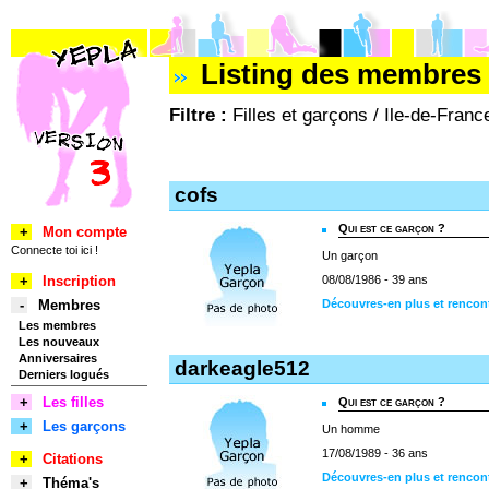
Listing des membres 
Filtre :
Filles et garçons / Ile-de-Fran
cofs
Qui est ce garçon ?
+
Mon compte
Connecte toi ici !
Un garçon
+
Inscription
08/08/1986 - 39 ans
-
Membres
Découvres-en plus et rencon
Les membres
Les nouveaux
Anniversaires
darkeagle512
Derniers logués
+
Les filles
Qui est ce garçon ?
+
Les garçons
Un homme
17/08/1989 - 36 ans
+
Citations
Découvres-en plus et rencon
+
Théma's