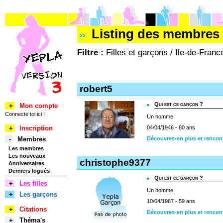
Listing des membres 
Filtre :
Filles et garçons / Ile-de-Franc
robert5
Qui est ce garçon ?
+
Mon compte
Connecte toi ici !
Un homme
+
Inscription
04/04/1946 - 80 ans
-
Membres
Découvres-en plus et rencont
Les membres
Les nouveaux
christophe9377
Anniversaires
Derniers logués
Qui est ce garçon ?
+
Les filles
Un homme
+
Les garçons
10/04/1967 - 59 ans
+
Citations
Découvres-en plus et rencon
+
Théma's