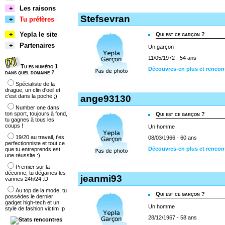
+
Les raisons
Stefsevran
+
Tu préfères
+
Yepla le site
Qui est ce garçon ?
+
Partenaires
Un garçon
11/05/1972 - 54 ans
Tu es numéro 1
Découvres-en plus et rencon
dans quel domaine ?
Spécialiste de la
drague, un clin d'oeil et
c'est dans la poche ;)
ange93130
Number one dans
ton sport, toujours à fond,
Qui est ce garçon ?
tu gagnes à tous les
coups !
Un homme
19/20 au travail, t'es
08/03/1966 - 60 ans
perfectionniste et tout ce
Découvres-en plus et rencon
que tu entreprends est
une réussite :)
Premier sur la
déconne, tu dégaines les
jeanmi93
vannes 24h/24 :D
Au top de la mode, tu
Qui est ce garçon ?
possèdes le dernier
gadget high-tech et un
Un homme
style de fashion victim :p
28/12/1967 - 58 ans