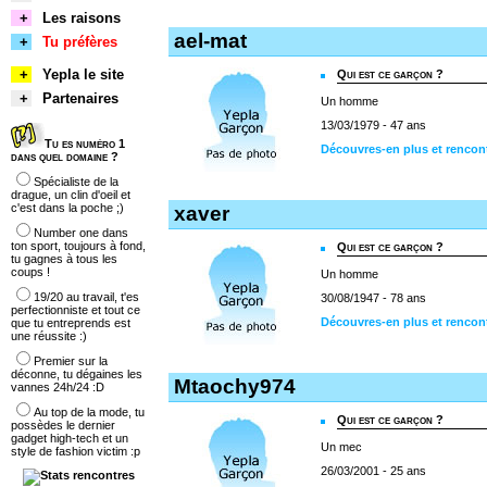
+
Les raisons
ael-mat
+
Tu préfères
+
Yepla le site
Qui est ce garçon ?
+
Partenaires
Un homme
13/03/1979 - 47 ans
Tu es numéro 1
Découvres-en plus et rencon
dans quel domaine ?
Spécialiste de la
drague, un clin d'oeil et
c'est dans la poche ;)
xaver
Number one dans
ton sport, toujours à fond,
Qui est ce garçon ?
tu gagnes à tous les
coups !
Un homme
19/20 au travail, t'es
30/08/1947 - 78 ans
perfectionniste et tout ce
Découvres-en plus et rencon
que tu entreprends est
une réussite :)
Premier sur la
déconne, tu dégaines les
Mtaochy974
vannes 24h/24 :D
Au top de la mode, tu
Qui est ce garçon ?
possèdes le dernier
gadget high-tech et un
Un mec
style de fashion victim :p
26/03/2001 - 25 ans