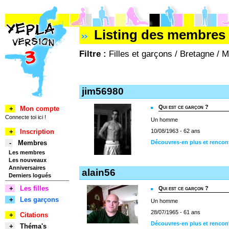
Listing des membres 
Filtre :
Filles et garçons / Bretagne / 
jim56980
Qui est ce garçon ?
+
Mon compte
Connecte toi ici !
Un homme
+
Inscription
10/08/1963 - 62 ans
-
Membres
Découvres-en plus et rencon
Les membres
Les nouveaux
Anniversaires
alain56
Derniers logués
+
Les filles
Qui est ce garçon ?
+
Les garçons
Un homme
28/07/1965 - 61 ans
+
Citations
Découvres-en plus et rencont
+
Théma's