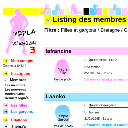
Listing des membres 
Filtre :
Filles et garçons / Bretagne / 
lafrancine
Qui est cette fille ?
+
Mon compte
Connecte toi ici !
Une femme
+
Inscription
05/03/1974 - 52 ans
-
Membres
Découvres-en plus et rencont
Les membres
Les nouveaux
Anniversaires
Laanko
Derniers logués
+
Les filles
Qui est ce garçon ?
+
Les garçons
Un homme
31/01/1995 - 31 ans
+
Citations
Découvres-en plus et rencon
+
Théma's