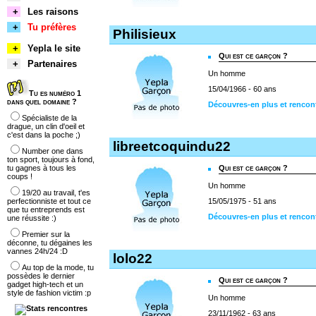
+
Les raisons
+
Tu préfères
Philisieux
+
Yepla le site
Qui est ce garçon ?
+
Partenaires
Un homme
15/04/1966 - 60 ans
Tu es numéro 1
dans quel domaine ?
Découvres-en plus et rencont
Spécialiste de la
drague, un clin d'oeil et
c'est dans la poche ;)
libreetcoquindu22
Number one dans
ton sport, toujours à fond,
tu gagnes à tous les
Qui est ce garçon ?
coups !
Un homme
19/20 au travail, t'es
perfectionniste et tout ce
15/05/1975 - 51 ans
que tu entreprends est
Découvres-en plus et rencon
une réussite :)
Premier sur la
déconne, tu dégaines les
vannes 24h/24 :D
lolo22
Au top de la mode, tu
possèdes le dernier
Qui est ce garçon ?
gadget high-tech et un
style de fashion victim :p
Un homme
23/11/1962 - 63 ans