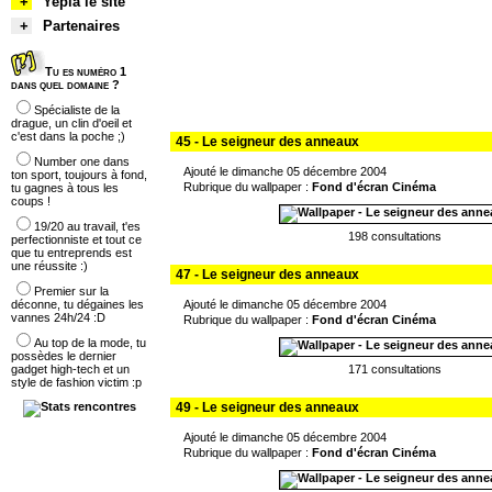
+
Yepla le site
+
Partenaires
Tu es numéro 1
dans quel domaine ?
Spécialiste de la
drague, un clin d'oeil et
c'est dans la poche ;)
45 - Le seigneur des anneaux
Number one dans
Ajouté le dimanche 05 décembre 2004
ton sport, toujours à fond,
Rubrique du wallpaper :
Fond d'écran Cinéma
tu gagnes à tous les
coups !
19/20 au travail, t'es
198 consultations
perfectionniste et tout ce
que tu entreprends est
une réussite :)
47 - Le seigneur des anneaux
Premier sur la
déconne, tu dégaines les
Ajouté le dimanche 05 décembre 2004
vannes 24h/24 :D
Rubrique du wallpaper :
Fond d'écran Cinéma
Au top de la mode, tu
possèdes le dernier
gadget high-tech et un
171 consultations
style de fashion victim :p
49 - Le seigneur des anneaux
Ajouté le dimanche 05 décembre 2004
Rubrique du wallpaper :
Fond d'écran Cinéma