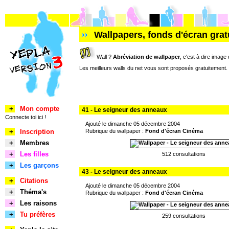
Wallpapers, fonds d'écran grat
Wall ?
Abréviation de wallpaper
, c'est à dire image
Les meilleurs walls du net vous sont proposés gratuitement. 
+
Mon compte
41 - Le seigneur des anneaux
Connecte toi ici !
Ajouté le dimanche 05 décembre 2004
+
Inscription
Rubrique du wallpaper :
Fond d'écran Cinéma
+
Membres
+
Les filles
512 consultations
+
Les garçons
43 - Le seigneur des anneaux
+
Citations
Ajouté le dimanche 05 décembre 2004
+
Théma's
Rubrique du wallpaper :
Fond d'écran Cinéma
+
Les raisons
+
Tu préfères
259 consultations