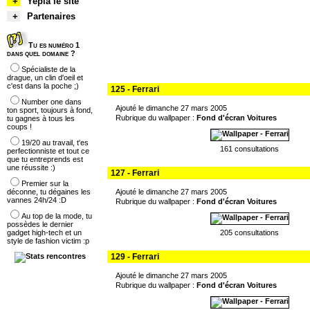
+
Yepla le site
+
Partenaires
Tu es numéro 1
dans quel domaine ?
Spécialiste de la
drague, un clin d'oeil et
c'est dans la poche ;)
125 - Ferrari
Number one dans
Ajouté le dimanche 27 mars 2005
ton sport, toujours à fond,
Rubrique du wallpaper :
Fond d'écran Voitures
tu gagnes à tous les
coups !
19/20 au travail, t'es
161 consultations
perfectionniste et tout ce
que tu entreprends est
une réussite :)
127 - Ferrari
Premier sur la
déconne, tu dégaines les
Ajouté le dimanche 27 mars 2005
vannes 24h/24 :D
Rubrique du wallpaper :
Fond d'écran Voitures
Au top de la mode, tu
possèdes le dernier
gadget high-tech et un
205 consultations
style de fashion victim :p
129 - Ferrari
Ajouté le dimanche 27 mars 2005
Rubrique du wallpaper :
Fond d'écran Voitures