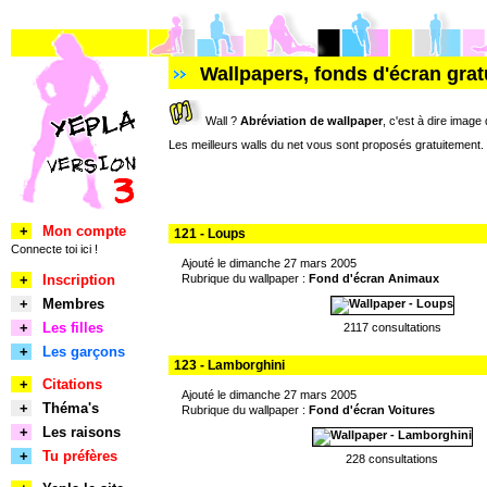
Wallpapers, fonds d'écran grat
Wall ?
Abréviation de wallpaper
, c'est à dire image
Les meilleurs walls du net vous sont proposés gratuitement. 
+
Mon compte
121 - Loups
Connecte toi ici !
Ajouté le dimanche 27 mars 2005
+
Inscription
Rubrique du wallpaper :
Fond d'écran Animaux
+
Membres
+
Les filles
2117 consultations
+
Les garçons
123 - Lamborghini
+
Citations
Ajouté le dimanche 27 mars 2005
+
Théma's
Rubrique du wallpaper :
Fond d'écran Voitures
+
Les raisons
+
Tu préfères
228 consultations