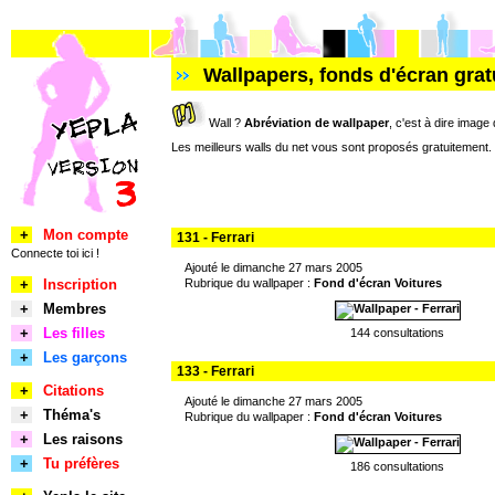
Wallpapers, fonds d'écran grat
Wall ?
Abréviation de wallpaper
, c'est à dire image
Les meilleurs walls du net vous sont proposés gratuitement. 
+
Mon compte
131 - Ferrari
Connecte toi ici !
Ajouté le dimanche 27 mars 2005
+
Inscription
Rubrique du wallpaper :
Fond d'écran Voitures
+
Membres
+
Les filles
144 consultations
+
Les garçons
133 - Ferrari
+
Citations
Ajouté le dimanche 27 mars 2005
+
Théma's
Rubrique du wallpaper :
Fond d'écran Voitures
+
Les raisons
+
Tu préfères
186 consultations