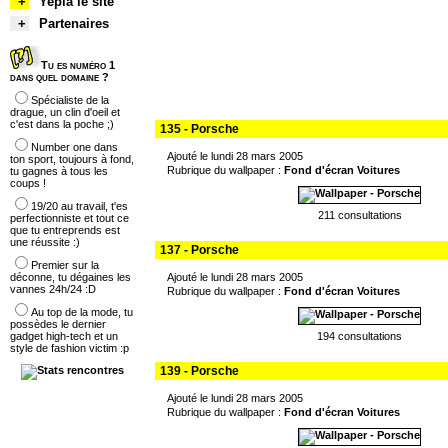
+
Yepla le site
+
Partenaires
Tu es numéro 1
dans quel domaine ?
Spécialiste de la
drague, un clin d'oeil et
c'est dans la poche ;)
135 - Porsche
Number one dans
Ajouté le lundi 28 mars 2005
ton sport, toujours à fond,
Rubrique du wallpaper :
Fond d'écran Voitures
tu gagnes à tous les
coups !
19/20 au travail, t'es
211 consultations
perfectionniste et tout ce
que tu entreprends est
une réussite :)
137 - Porsche
Premier sur la
déconne, tu dégaines les
Ajouté le lundi 28 mars 2005
vannes 24h/24 :D
Rubrique du wallpaper :
Fond d'écran Voitures
Au top de la mode, tu
possèdes le dernier
gadget high-tech et un
194 consultations
style de fashion victim :p
139 - Porsche
Ajouté le lundi 28 mars 2005
Rubrique du wallpaper :
Fond d'écran Voitures