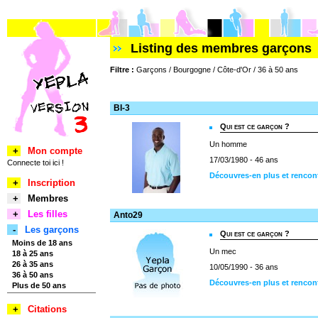
Listing des membres garçons
Filtre :
Garçons / Bourgogne / Côte-d'Or / 36 à 50 ans
BI-3
Qui est ce garçon ?
Un homme
+
Mon compte
17/03/1980 - 46 ans
Connecte toi ici !
Découvres-en plus et rencont
+
Inscription
+
Membres
+
Les filles
Anto29
-
Les garçons
Qui est ce garçon ?
Moins de 18 ans
Un mec
18 à 25 ans
26 à 35 ans
10/05/1990 - 36 ans
36 à 50 ans
Découvres-en plus et rencon
Plus de 50 ans
+
Citations