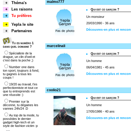
malmo777
+
Théma's
+
Les raisons
Qui est ce garçon ?
+
Tu préfères
Un monsieur
20/03/1990 - 36 ans
+
Yepla le site
Découvres-en plus et renco
+
Partenaires
Tu es numéro 1
marcelinali
dans quel domaine ?
Spécialiste de la
Qui est ce garçon ?
drague, un clin d'oeil et
c'est dans la poche ;)
Un homme
Number one dans
06/04/1981 - 45 ans
ton sport, toujours à fond,
Découvres-en plus et rencont
tu gagnes à tous les
coups !
19/20 au travail, t'es
perfectionniste et tout ce
coolio21
que tu entreprends est
une réussite :)
Qui est ce garçon ?
Premier sur la
déconne, tu dégaines les
Un homme
vannes 24h/24 :D
17/05/1986 - 40 ans
Au top de la mode, tu
Découvres-en plus et rencon
possèdes le dernier
gadget high-tech et un
style de fashion victim :p