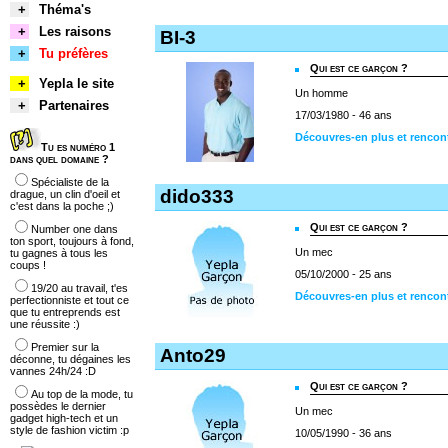
+
Théma's
+
Les raisons
BI-3
+
Tu préfères
Qui est ce garçon ?
+
Yepla le site
Un homme
+
Partenaires
17/03/1980 - 46 ans
Découvres-en plus et rencont
Tu es numéro 1
dans quel domaine ?
Spécialiste de la
dido333
drague, un clin d'oeil et
c'est dans la poche ;)
Qui est ce garçon ?
Number one dans
ton sport, toujours à fond,
Un mec
tu gagnes à tous les
coups !
05/10/2000 - 25 ans
19/20 au travail, t'es
Découvres-en plus et rencon
perfectionniste et tout ce
que tu entreprends est
une réussite :)
Premier sur la
Anto29
déconne, tu dégaines les
vannes 24h/24 :D
Qui est ce garçon ?
Au top de la mode, tu
possèdes le dernier
Un mec
gadget high-tech et un
style de fashion victim :p
10/05/1990 - 36 ans