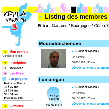
Listing des membres
Filtre :
Garçons / Bourgogne / Côte-d'O
Mouraddechenove
Qui est ce garçon ?
+
Mon compte
Connecte toi ici !
Un homme
+
Inscription
06/06/1976 - 50 ans
+
Membres
Découvres-en plus et renco
+
Les filles
-
Les garçons
flumaregan
Moins de 18 ans
18 à 25 ans
Qui est ce garçon ?
26 à 35 ans
Un homme
36 à 50 ans
Plus de 50 ans
06/10/1997 - 28 ans
Découvres-en plus et rencon
+
Citations