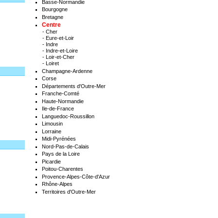
Basse-Normandie
Bourgogne
Bretagne
Centre
-
Cher
-
Eure-et-Loir
-
Indre
-
Indre-et-Loire
-
Loir-et-Cher
-
Loiret
Champagne-Ardenne
Corse
Départements d'Outre-Mer
Franche-Comté
Haute-Normandie
Ile-de-France
Languedoc-Roussillon
Limousin
Lorraine
Midi-Pyrénées
Nord-Pas-de-Calais
Pays de la Loire
Picardie
Poitou-Charentes
Provence-Alpes-Côte-d'Azur
Rhône-Alpes
Territoires d'Outre-Mer