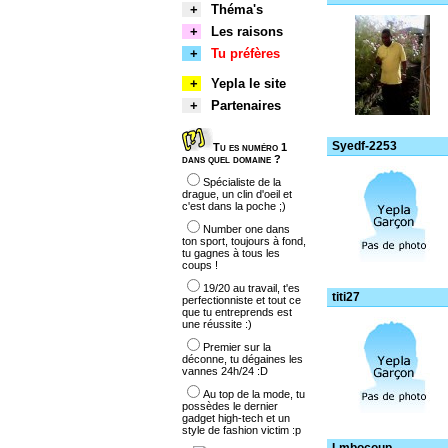
+
Théma's
+
Les raisons
+
Tu préfères
+
Yepla le site
+
Partenaires
Syedf-2253
Tu es numéro 1
dans quel domaine ?
Spécialiste de la
drague, un clin d'oeil et
c'est dans la poche ;)
Number one dans
ton sport, toujours à fond,
tu gagnes à tous les
coups !
19/20 au travail, t'es
titi27
perfectionniste et tout ce
que tu entreprends est
une réussite :)
Premier sur la
déconne, tu dégaines les
vannes 24h/24 :D
Au top de la mode, tu
possèdes le dernier
gadget high-tech et un
style de fashion victim :p