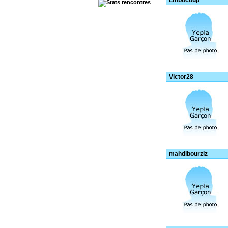
Lmbocoup
Victor28
mahdibourziz