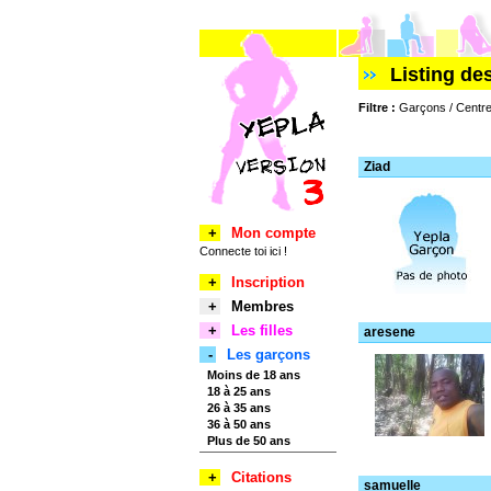
Listing d
Filtre :
Garçons / Centre
Ziad
+
Mon compte
Connecte toi ici !
+
Inscription
+
Membres
+
Les filles
aresene
-
Les garçons
Moins de 18 ans
18 à 25 ans
26 à 35 ans
36 à 50 ans
Plus de 50 ans
+
Citations
samuelle