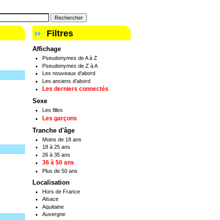
Filtres
Affichage
Pseudonymes de A à Z
Pseudonymes de Z à A
Les nouveaux d'abord
Les anciens d'abord
Les derniers connectés
Sexe
Les filles
Les garçons
Tranche d'âge
Moins de 18 ans
18 à 25 ans
26 à 35 ans
36 à 50 ans
Plus de 50 ans
Localisation
Hors de France
Alsace
Aquitaine
Auvergne