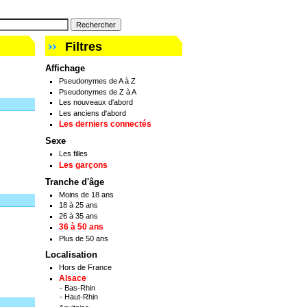
Filtres
Affichage
Pseudonymes de A à Z
Pseudonymes de Z à A
Les nouveaux d'abord
Les anciens d'abord
Les derniers connectés
Sexe
Les filles
Les garçons
Tranche d'âge
Moins de 18 ans
18 à 25 ans
26 à 35 ans
36 à 50 ans
Plus de 50 ans
Localisation
Hors de France
Alsace
-
Bas-Rhin
-
Haut-Rhin