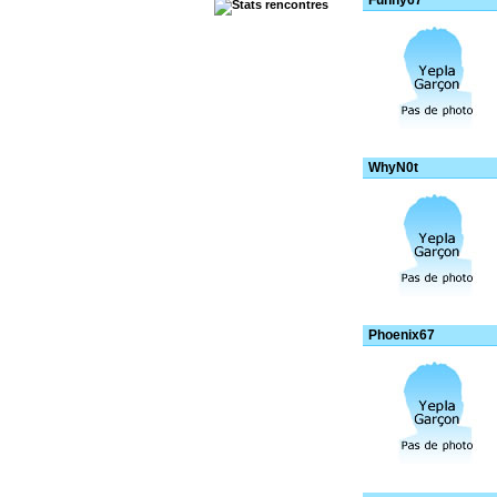
Funny67
WhyN0t
Phoenix67