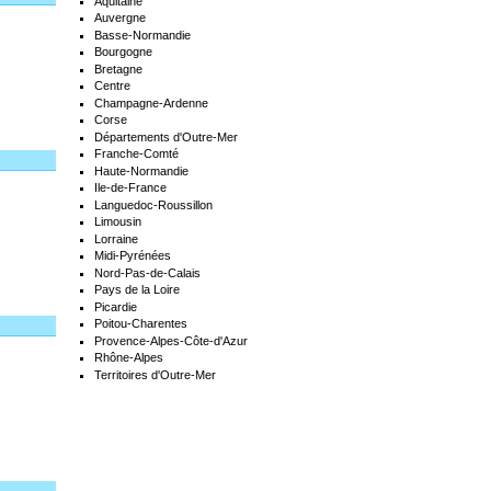
Aquitaine
Auvergne
Basse-Normandie
Bourgogne
Bretagne
Centre
Champagne-Ardenne
Corse
Départements d'Outre-Mer
Franche-Comté
Haute-Normandie
Ile-de-France
Languedoc-Roussillon
Limousin
Lorraine
Midi-Pyrénées
Nord-Pas-de-Calais
Pays de la Loire
Picardie
Poitou-Charentes
Provence-Alpes-Côte-d'Azur
Rhône-Alpes
Territoires d'Outre-Mer