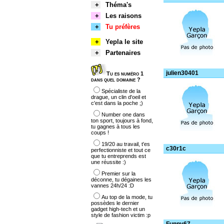
+
Théma's
+
Les raisons
+
Tu préfères
+
Yepla le site
+
Partenaires
julien30401
Tu es numéro 1
dans quel domaine ?
Spécialiste de la
drague, un clin d'oeil et
c'est dans la poche ;)
Number one dans
ton sport, toujours à fond,
tu gagnes à tous les
coups !
19/20 au travail, t'es
c30r1c
perfectionniste et tout ce
que tu entreprends est
une réussite :)
Premier sur la
déconne, tu dégaines les
vannes 24h/24 :D
Au top de la mode, tu
possèdes le dernier
gadget high-tech et un
style de fashion victim :p