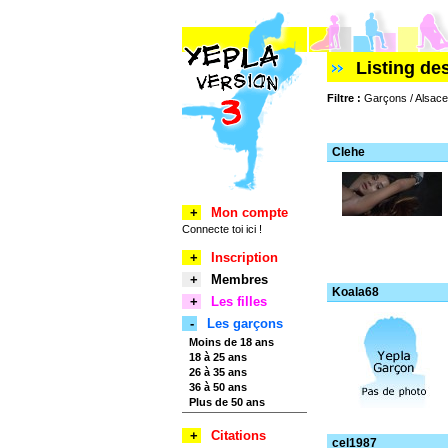
Listing d
Filtre :
Garçons / Alsace 
Clehe
+
Mon compte
Connecte toi ici !
+
Inscription
+
Membres
Koala68
+
Les filles
-
Les garçons
Moins de 18 ans
18 à 25 ans
26 à 35 ans
36 à 50 ans
Plus de 50 ans
+
Citations
cel1987