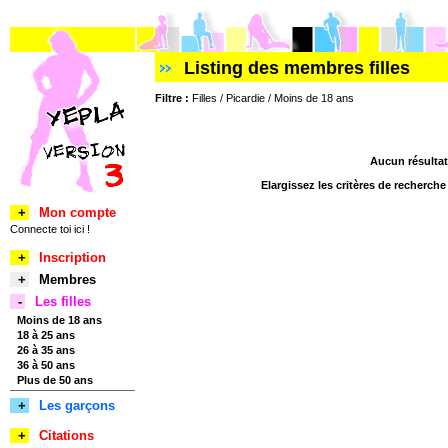
Listing des membres filles
Filtre :
Filles / Picardie / Moins de 18 ans
Aucun résultat
Elargissez les critères de recherch
+
Mon compte
Connecte toi ici !
+
Inscription
+
Membres
-
Les filles
Moins de 18 ans
18 à 25 ans
26 à 35 ans
36 à 50 ans
Plus de 50 ans
+
Les garçons
+
Citations