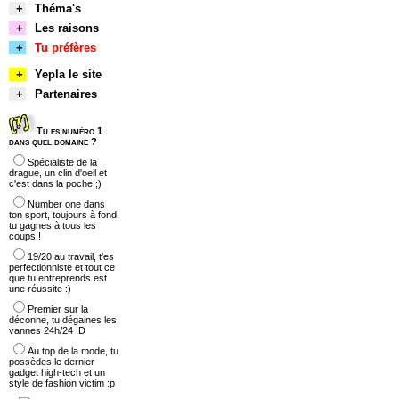
+
Théma's
+
Les raisons
+
Tu préfères
+
Yepla le site
+
Partenaires
Tu es numéro 1
dans quel domaine ?
Spécialiste de la
drague, un clin d'oeil et
c'est dans la poche ;)
Number one dans
ton sport, toujours à fond,
tu gagnes à tous les
coups !
19/20 au travail, t'es
perfectionniste et tout ce
que tu entreprends est
une réussite :)
Premier sur la
déconne, tu dégaines les
vannes 24h/24 :D
Au top de la mode, tu
possèdes le dernier
gadget high-tech et un
style de fashion victim :p