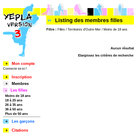
Listing des membres filles
Filtre :
Filles / Territoires d'Outre-Mer / Moins de 18 ans
Aucun résultat
Elargissez les critères de recherch
+
Mon compte
Connecte toi ici !
+
Inscription
+
Membres
-
Les filles
Moins de 18 ans
18 à 25 ans
26 à 35 ans
36 à 50 ans
Plus de 50 ans
+
Les garçons
+
Citations