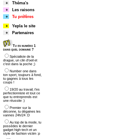
+
Théma's
+
Les raisons
+
Tu préfères
+
Yepla le site
+
Partenaires
Tu es numéro 1
dans quel domaine ?
Spécialiste de la
drague, un clin d'oeil et
c'est dans la poche ;)
Number one dans
ton sport, toujours à fond,
tu gagnes à tous les
coups !
19/20 au travail, t'es
perfectionniste et tout ce
que tu entreprends est
une réussite :)
Premier sur la
déconne, tu dégaines les
vannes 24h/24 :D
Au top de la mode, tu
possèdes le dernier
gadget high-tech et un
style de fashion victim :p