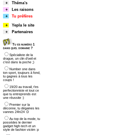
+
Théma's
+
Les raisons
+
Tu préfères
+
Yepla le site
+
Partenaires
Tu es numéro 1
dans quel domaine ?
Spécialiste de la
drague, un clin d'oeil et
c'est dans la poche ;)
Number one dans
ton sport, toujours à fond,
tu gagnes à tous les
coups !
19/20 au travail, t'es
perfectionniste et tout ce
que tu entreprends est
une réussite :)
Premier sur la
déconne, tu dégaines les
vannes 24h/24 :D
Au top de la mode, tu
possèdes le dernier
gadget high-tech et un
style de fashion victim :p