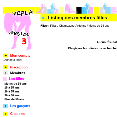
Listing des membres filles
Filtre :
Filles / Champagne-Ardenne / Moins de 18 ans
Aucun résultat
Elargissez les critères de recherch
+
Mon compte
Connecte toi ici !
+
Inscription
+
Membres
-
Les filles
Moins de 18 ans
18 à 25 ans
26 à 35 ans
36 à 50 ans
Plus de 50 ans
+
Les garçons
+
Citations