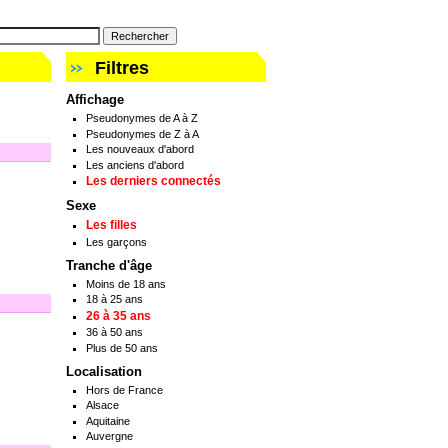
Filtres
Affichage
Pseudonymes de A à Z
Pseudonymes de Z à A
Les nouveaux d'abord
Les anciens d'abord
Les derniers connectés
Sexe
Les filles
Les garçons
Tranche d'âge
Moins de 18 ans
18 à 25 ans
26 à 35 ans
36 à 50 ans
Plus de 50 ans
Localisation
Hors de France
Alsace
Aquitaine
Auvergne