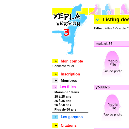
Listing de
Filtre :
Filles / Picardie 
melanie36
+
Mon compte
Connecte toi ici !
+
Inscription
+
Membres
-
Les filles
youuu26
Moins de 18 ans
18 à 25 ans
26 à 35 ans
36 à 50 ans
Plus de 50 ans
+
Les garçons
+
Citations