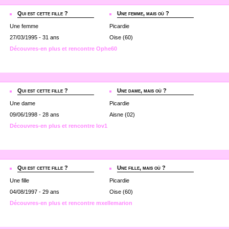
Qui est cette fille ?
Une femme, mais où ?
Une femme
Picardie
27/03/1995 - 31 ans
Oise (60)
Découvres-en plus et rencontre Ophe60
Qui est cette fille ?
Une dame, mais où ?
Une dame
Picardie
09/06/1998 - 28 ans
Aisne (02)
Découvres-en plus et rencontre lov1
Qui est cette fille ?
Une fille, mais où ?
Une fille
Picardie
04/08/1997 - 29 ans
Oise (60)
Découvres-en plus et rencontre mxellemarion