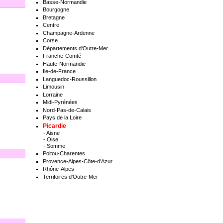
Basse-Normandie
Bourgogne
Bretagne
Centre
Champagne-Ardenne
Corse
Départements d'Outre-Mer
Franche-Comté
Haute-Normandie
Ile-de-France
Languedoc-Roussillon
Limousin
Lorraine
Midi-Pyrénées
Nord-Pas-de-Calais
Pays de la Loire
Picardie
-
Aisne
-
Oise
-
Somme
Poitou-Charentes
Provence-Alpes-Côte-d'Azur
Rhône-Alpes
Territoires d'Outre-Mer