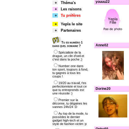
youuu22
+
Théma's
+
Les raisons
+
Tu préfères
+
Yepla le site
+
Partenaires
Tu es numéro 1
Anne02
dans quel domaine ?
Spécialiste de la
drague, un clin d'oeil et
c'est dans la poche ;)
Number one dans
ton sport, toujours à fond,
tu gagnes à tous les
coups !
19/20 au travail, t'es
perfectionniste et tout ce
Dorine20
que tu entreprends est
une réussite :)
Premier sur la
déconne, tu dégaines les
vannes 24h/24 :D
Au top de la mode, tu
possèdes le dernier
gadget high-tech et un
style de fashion victim :p