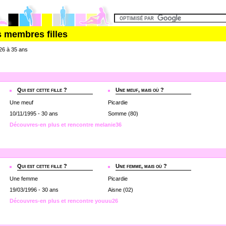
s membres filles
/ 26 à 35 ans
Qui est cette fille ?
Une meuf, mais où ?
Une meuf
Picardie
10/11/1995 - 30 ans
Somme (80)
Découvres-en plus et rencontre melanie36
Qui est cette fille ?
Une femme, mais où ?
Une femme
Picardie
19/03/1996 - 30 ans
Aisne (02)
Découvres-en plus et rencontre youuu26