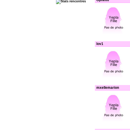
Ophe60
lov1
mxellemarion