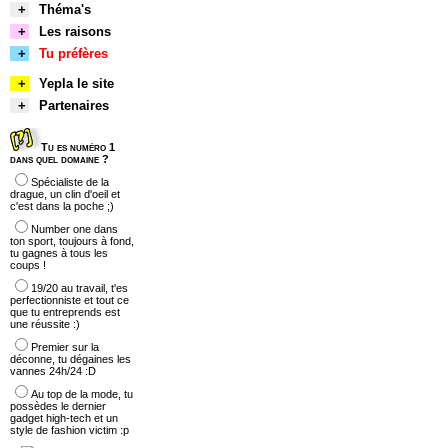
+
Théma's
+
Les raisons
+
Tu préfères
+
Yepla le site
+
Partenaires
Tu es numéro 1
dans quel domaine ?
Spécialiste de la
drague, un clin d'oeil et
c'est dans la poche ;)
Number one dans
ton sport, toujours à fond,
tu gagnes à tous les
coups !
19/20 au travail, t'es
perfectionniste et tout ce
que tu entreprends est
une réussite :)
Premier sur la
déconne, tu dégaines les
vannes 24h/24 :D
Au top de la mode, tu
possèdes le dernier
gadget high-tech et un
style de fashion victim :p