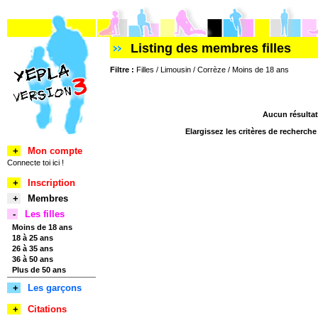
Listing des membres filles
Filtre :
Filles / Limousin / Corrèze / Moins de 18 ans
Aucun résultat
Elargissez les critères de recherch
+
Mon compte
Connecte toi ici !
+
Inscription
+
Membres
-
Les filles
Moins de 18 ans
18 à 25 ans
26 à 35 ans
36 à 50 ans
Plus de 50 ans
+
Les garçons
+
Citations