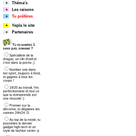
+
Théma's
+
Les raisons
+
Tu préfères
+
Yepla le site
+
Partenaires
Tu es numéro 1
dans quel domaine ?
Spécialiste de la
drague, un clin d'oeil et
c'est dans la poche ;)
Number one dans
ton sport, toujours à fond,
tu gagnes à tous les
coups !
19/20 au travail, t'es
perfectionniste et tout ce
que tu entreprends est
une réussite :)
Premier sur la
déconne, tu dégaines les
vannes 24h/24 :D
Au top de la mode, tu
possèdes le dernier
gadget high-tech et un
style de fashion victim :p