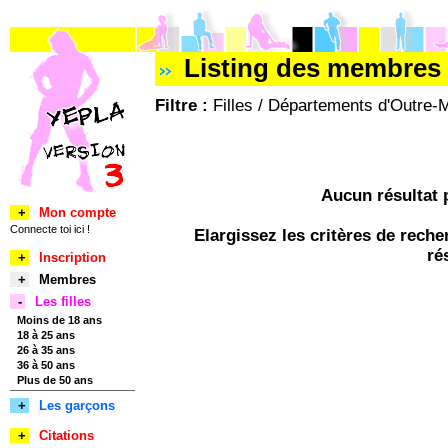
Listing des membres f
Filtre :
Filles / Départements d'Outre-M
Aucun résultat 
+
Mon compte
Connecte toi ici !
Elargissez les critères de rec
ré
+
Inscription
+
Membres
-
Les filles
Moins de 18 ans
18 à 25 ans
26 à 35 ans
36 à 50 ans
Plus de 50 ans
+
Les garçons
+
Citations