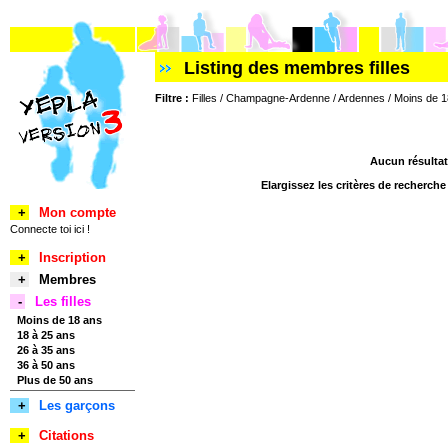
Listing des membres filles
Filtre :
Filles / Champagne-Ardenne / Ardennes / Moins de 
Aucun résultat
Elargissez les critères de recherch
+
Mon compte
Connecte toi ici !
+
Inscription
+
Membres
-
Les filles
Moins de 18 ans
18 à 25 ans
26 à 35 ans
36 à 50 ans
Plus de 50 ans
+
Les garçons
+
Citations