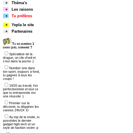
+
Théma's
+
Les raisons
+
Tu préfères
+
Yepla le site
+
Partenaires
Tu es numéro 1
dans quel domaine ?
Spécialiste de la
drague, un clin d'oeil et
c'est dans la poche ;)
Number one dans
ton sport, toujours à fond,
tu gagnes à tous les
coups !
19/20 au travail, t'es
perfectionniste et tout ce
que tu entreprends est
une réussite :)
Premier sur la
déconne, tu dégaines les
vannes 24h/24 :D
Au top de la mode, tu
possèdes le dernier
gadget high-tech et un
style de fashion victim :p