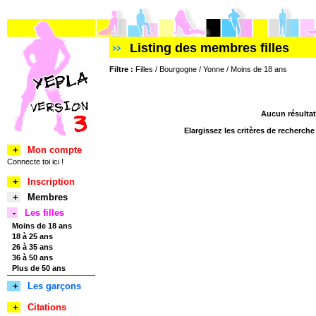
Listing des membres filles
Filtre :
Filles / Bourgogne / Yonne / Moins de 18 ans
Aucun résultat
Elargissez les critères de recherch
+
Mon compte
Connecte toi ici !
+
Inscription
+
Membres
-
Les filles
Moins de 18 ans
18 à 25 ans
26 à 35 ans
36 à 50 ans
Plus de 50 ans
+
Les garçons
+
Citations