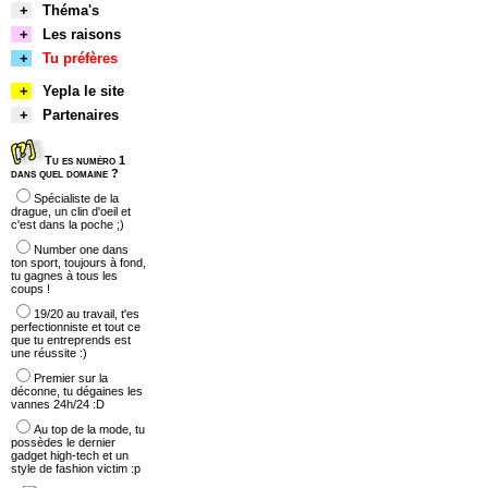
+
Théma's
+
Les raisons
+
Tu préfères
+
Yepla le site
+
Partenaires
Tu es numéro 1
dans quel domaine ?
Spécialiste de la
drague, un clin d'oeil et
c'est dans la poche ;)
Number one dans
ton sport, toujours à fond,
tu gagnes à tous les
coups !
19/20 au travail, t'es
perfectionniste et tout ce
que tu entreprends est
une réussite :)
Premier sur la
déconne, tu dégaines les
vannes 24h/24 :D
Au top de la mode, tu
possèdes le dernier
gadget high-tech et un
style de fashion victim :p