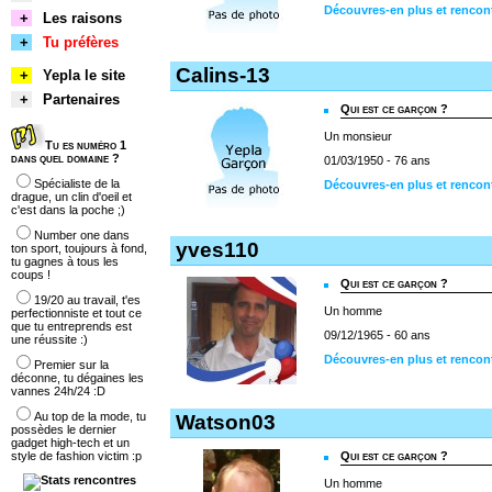
Découvres-en plus et rencon
+
Les raisons
+
Tu préfères
Calins-13
+
Yepla le site
+
Partenaires
Qui est ce garçon ?
Un monsieur
Tu es numéro 1
dans quel domaine ?
01/03/1950 - 76 ans
Spécialiste de la
Découvres-en plus et rencont
drague, un clin d'oeil et
c'est dans la poche ;)
Number one dans
yves110
ton sport, toujours à fond,
tu gagnes à tous les
coups !
Qui est ce garçon ?
19/20 au travail, t'es
Un homme
perfectionniste et tout ce
que tu entreprends est
09/12/1965 - 60 ans
une réussite :)
Découvres-en plus et rencon
Premier sur la
déconne, tu dégaines les
vannes 24h/24 :D
Au top de la mode, tu
Watson03
possèdes le dernier
gadget high-tech et un
style de fashion victim :p
Qui est ce garçon ?
Un homme