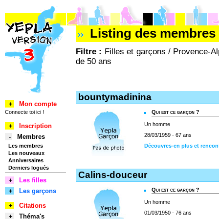
Listing des membres 
Filtre :
Filles et garçons / Provence-A
de 50 ans
bountymadinina
+
Mon compte
Connecte toi ici !
Qui est ce garçon ?
Un homme
+
Inscription
28/03/1959 - 67 ans
-
Membres
Les membres
Découvres-en plus et renco
Les nouveaux
Anniversaires
Derniers logués
Calins-douceur
+
Les filles
Qui est ce garçon ?
+
Les garçons
Un homme
+
Citations
01/03/1950 - 76 ans
+
Théma's