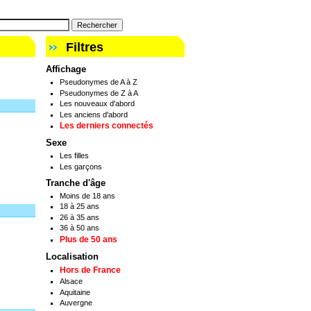
Filtres
Affichage
Pseudonymes de A à Z
Pseudonymes de Z à A
Les nouveaux d'abord
Les anciens d'abord
Les derniers connectés
Sexe
Les filles
Les garçons
Tranche d'âge
Moins de 18 ans
18 à 25 ans
26 à 35 ans
36 à 50 ans
Plus de 50 ans
Localisation
Hors de France
Alsace
Aquitaine
Auvergne