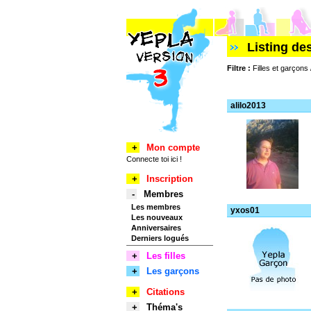
Listing de
Filtre :
Filles et garçons
alilo2013
+
Mon compte
Connecte toi ici !
+
Inscription
-
Membres
Les membres
yxos01
Les nouveaux
Anniversaires
Derniers logués
+
Les filles
+
Les garçons
+
Citations
+
Théma's