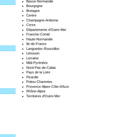
Basse-Normandie
Bourgogne
Bretagne
Centre
Champagne-Ardenne
Corse
Départements d'Outre-Mer
Franche-Comté
Haute-Normandie
Ile-de-France
Languedoc-Roussillon
Limousin
Lorraine
Midi-Pyrénées
Nord-Pas-de-Calais
Pays de la Loire
Picardie
Poitou-Charentes
Provence-Alpes-Côte-d'Azur
Rhône-Alpes
Territoires d'Outre-Mer