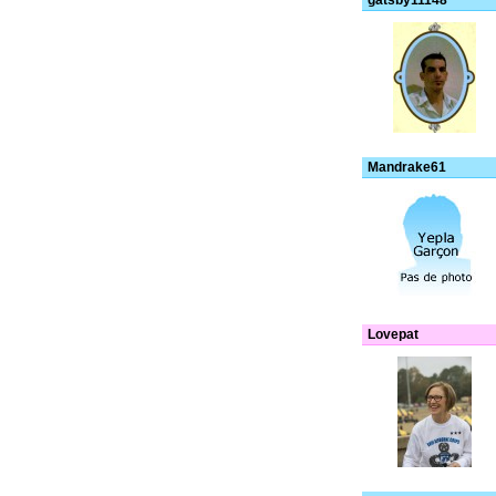
gatsby11148
Mandrake61
Lovepat