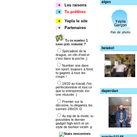
algas
+
Les raisons
+
Tu préfères
+
Yepla le site
+
Partenaires
Tu es numéro 1
dans quel domaine ?
belakel
Spécialiste de la
drague, un clin d'oeil et
c'est dans la poche ;)
Number one dans
ton sport, toujours à fond,
tu gagnes à tous les
coups !
19/20 au travail, t'es
perfectionniste et tout ce
daperdan
que tu entreprends est
une réussite :)
Premier sur la
déconne, tu dégaines les
vannes 24h/24 :D
Au top de la mode, tu
possèdes le dernier
gadget high-tech et un
style de fashion victim :p