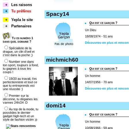
+
Les raisons
+
Tu préfères
Spacy14
+
Yepla le site
Qui est ce garçon ?
+
Partenaires
Un Dieu
18/08/1974 - 51 ans
Tu es numéro 1
dans quel domaine ?
Découvres-en plus et rencon
Spécialiste de la
drague, un clin d'oeil et
c'est dans la poche ;)
michmich60
Number one dans
ton sport, toujours à fond,
tu gagnes à tous les
Qui est ce garçon ?
coups !
Un homme
19/20 au travail, t'es
perfectionniste et tout ce
14/07/1956 - 70 ans
que tu entreprends est
Découvres-en plus et renco
une réussite :)
Premier sur la
déconne, tu dégaines les
vannes 24h/24 :D
domi14
Au top de la mode, tu
possèdes le dernier
Qui est ce garçon ?
gadget high-tech et un
style de fashion victim :p
Un homme
10/08/1966 - 59 ans