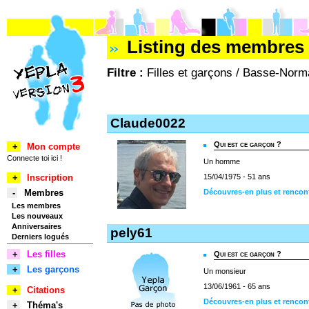
Listing des membres 
Filtre :
Filles et garçons / Basse-Norm
Claude0022
Qui est ce garçon ?
+
Mon compte
Connecte toi ici !
Un homme
+
Inscription
15/04/1975 - 51 ans
-
Membres
Découvres-en plus et rencon
Les membres
Les nouveaux
Anniversaires
pely61
Derniers logués
+
Les filles
Qui est ce garçon ?
+
Les garçons
Un monsieur
13/06/1961 - 65 ans
+
Citations
Découvres-en plus et rencon
+
Théma's