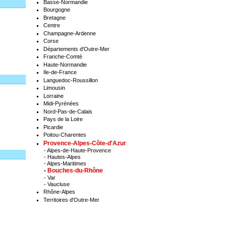
Basse-Normandie
Bourgogne
Bretagne
Centre
Champagne-Ardenne
Corse
Départements d'Outre-Mer
Franche-Comté
Haute-Normandie
Ile-de-France
Languedoc-Roussillon
Limousin
Lorraine
Midi-Pyrénées
Nord-Pas-de-Calais
Pays de la Loire
Picardie
Poitou-Charentes
Provence-Alpes-Côte-d'Azur
-
Alpes-de-Haute-Provence
-
Hautes-Alpes
-
Alpes-Maritimes
-
Bouches-du-Rhône
-
Var
-
Vaucluse
Rhône-Alpes
Territoires d'Outre-Mer