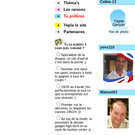
Calins-13
+
Théma's
+
Les raisons
+
Tu préfères
+
Yepla le site
+
Partenaires
Tu es numéro 1
yves110
dans quel domaine ?
Spécialiste de la
drague, un clin d'oeil et
c'est dans la poche ;)
Number one dans
ton sport, toujours à fond,
tu gagnes à tous les
coups !
19/20 au travail, t'es
perfectionniste et tout ce
Watson03
que tu entreprends est
une réussite :)
Premier sur la
déconne, tu dégaines les
vannes 24h/24 :D
Au top de la mode, tu
possèdes le dernier
gadget high-tech et un
style de fashion victim :p