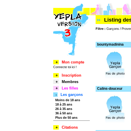
Listing d
Filtre :
Garçons / Proven
bountymadinina
+
Mon compte
Connecte toi ici !
+
Inscription
+
Membres
+
Les filles
Calins-douceur
-
Les garçons
Moins de 18 ans
18 à 25 ans
26 à 35 ans
36 à 50 ans
Plus de 50 ans
+
Citations