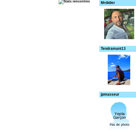
Mrdidier
Tendramant13
jpmasseur