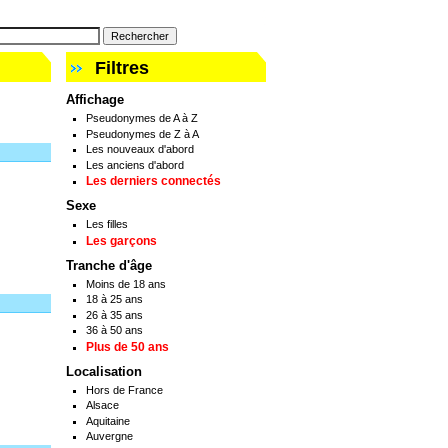
Filtres
Affichage
Pseudonymes de A à Z
Pseudonymes de Z à A
Les nouveaux d'abord
Les anciens d'abord
Les derniers connectés
Sexe
Les filles
Les garçons
Tranche d'âge
Moins de 18 ans
18 à 25 ans
26 à 35 ans
36 à 50 ans
Plus de 50 ans
Localisation
Hors de France
Alsace
Aquitaine
Auvergne