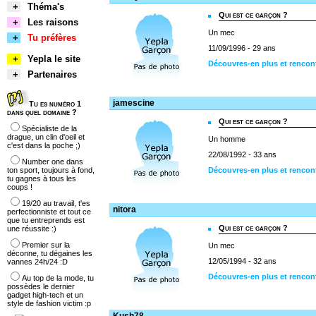
+
Théma's
Qui est ce garçon ?
+
Les raisons
Un mec
+
Tu préfères
11/09/1996 - 29 ans
+
Yepla le site
Découvres-en plus et rencon
+
Partenaires
jamescine
Tu es numéro 1
dans quel domaine ?
Qui est ce garçon ?
Spécialiste de la
drague, un clin d'oeil et
Un homme
c'est dans la poche ;)
22/08/1992 - 33 ans
Number one dans
ton sport, toujours à fond,
Découvres-en plus et rencon
tu gagnes à tous les
coups !
19/20 au travail, t'es
nitora
perfectionniste et tout ce
que tu entreprends est
Qui est ce garçon ?
une réussite :)
Premier sur la
Un mec
déconne, tu dégaines les
12/05/1994 - 32 ans
vannes 24h/24 :D
Découvres-en plus et rencont
Au top de la mode, tu
possèdes le dernier
gadget high-tech et un
style de fashion victim :p