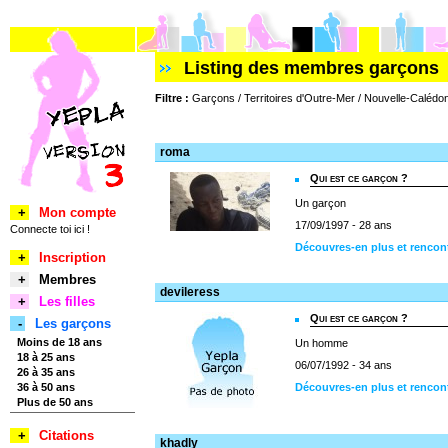
Listing des membres garçons
Filtre :
Garçons / Territoires d'Outre-Mer / Nouvelle-Calédon
roma
Qui est ce garçon ?
Un garçon
+
Mon compte
17/09/1997 - 28 ans
Connecte toi ici !
Découvres-en plus et rencon
+
Inscription
+
Membres
devileress
+
Les filles
Qui est ce garçon ?
-
Les garçons
Moins de 18 ans
Un homme
18 à 25 ans
06/07/1992 - 34 ans
26 à 35 ans
36 à 50 ans
Découvres-en plus et rencont
Plus de 50 ans
+
Citations
khadly