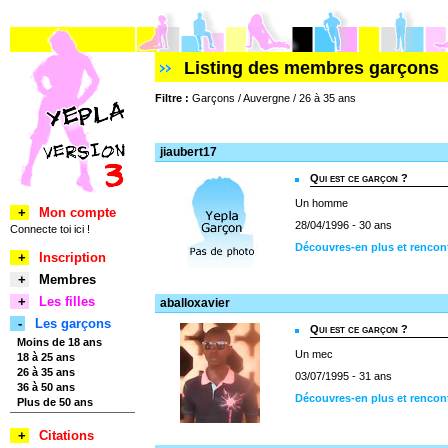
Listing des membres garçons
Filtre :
Garçons / Auvergne / 26 à 35 ans
jiaubert17
Qui est ce garçon ?
Un homme
+
Mon compte
28/04/1996 - 30 ans
Connecte toi ici !
Découvres-en plus et rencont
+
Inscription
+
Membres
+
Les filles
aballoxavier
-
Les garçons
Qui est ce garçon ?
Moins de 18 ans
Un mec
18 à 25 ans
26 à 35 ans
03/07/1995 - 31 ans
36 à 50 ans
Découvres-en plus et rencont
Plus de 50 ans
+
Citations