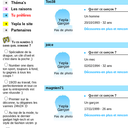
Too38
+
Théma's
+
Les raisons
Qui est ce garçon ?
+
Tu préfères
Un homme
20/10/1993 - 32 ans
+
Yepla le site
Découvres-en plus et rencon
+
Partenaires
Tu es numéro 1
joice
dans quel domaine ?
Spécialiste de la
Qui est ce garçon ?
drague, un clin d'oeil et
c'est dans la poche ;)
Un mec
Number one dans
02/02/1994 - 32 ans
ton sport, toujours à fond,
Découvres-en plus et rencont
tu gagnes à tous les
coups !
19/20 au travail, t'es
perfectionniste et tout ce
magnien71
que tu entreprends est
une réussite :)
Qui est ce garçon ?
Premier sur la
déconne, tu dégaines les
Un garçon
vannes 24h/24 :D
17/11/1999 - 26 ans
Au top de la mode, tu
Découvres-en plus et renco
possèdes le dernier
gadget high-tech et un
style de fashion victim :p