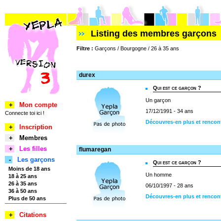
Listing des membres garçons
Filtre :
Garçons / Bourgogne / 26 à 35 ans
durex
Qui est ce garçon ?
Un garçon
+
Mon compte
17/12/1991 - 34 ans
Connecte toi ici !
Découvres-en plus et rencon
+
Inscription
+
Membres
+
Les filles
flumaregan
-
Les garçons
Qui est ce garçon ?
Moins de 18 ans
Un homme
18 à 25 ans
26 à 35 ans
06/10/1997 - 28 ans
36 à 50 ans
Découvres-en plus et rencon
Plus de 50 ans
+
Citations