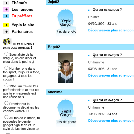
Jeje02
+
Théma's
+
Les raisons
Qui est ce garçon ?
+
Tu préfères
Un mec
04/10/1992 - 33 ans
+
Yepla le site
Découvres-en plus et rencont
+
Partenaires
Tu es numéro 1
Bapt02
dans quel domaine ?
Spécialiste de la
Qui est ce garçon ?
drague, un clin d'oeil et
c'est dans la poche ;)
Un homme
Number one dans
03/08/1995 - 31 ans
ton sport, toujours à fond,
Découvres-en plus et rencon
tu gagnes à tous les
coups !
19/20 au travail, t'es
perfectionniste et tout ce
anonime
que tu entreprends est
une réussite :)
Qui est ce garçon ?
Premier sur la
déconne, tu dégaines les
Un homme
vannes 24h/24 :D
13/03/1992 - 34 ans
Au top de la mode, tu
Découvres-en plus et rencon
possèdes le dernier
gadget high-tech et un
style de fashion victim :p