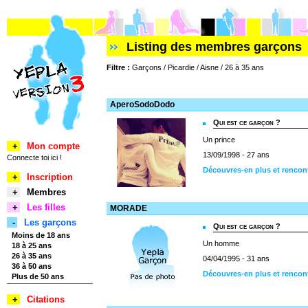
Listing des membres garçons
Filtre :
Garçons / Picardie / Aisne / 26 à 35 ans
AperoSodoDodo
Qui est ce garçon ?
Un prince
+
Mon compte
13/09/1998 - 27 ans
Connecte toi ici !
Découvres-en plus et renco
+
Inscription
+
Membres
+
Les filles
MORADE
-
Les garçons
Qui est ce garçon ?
Moins de 18 ans
Un homme
18 à 25 ans
26 à 35 ans
04/04/1995 - 31 ans
36 à 50 ans
Découvres-en plus et renc
Plus de 50 ans
+
Citations