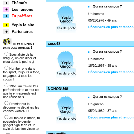
+
Théma's
Qui est ce garçon ?
+
Les raisons
Un homme
+
Tu préfères
05/11/1976 - 49 ans
+
Yepla le site
Découvres-en plus et rencon
+
Partenaires
coco48
Tu es numéro 1
dans quel domaine ?
Qui est ce garçon ?
Spécialiste de la
drague, un clin d'oeil et
Un homme
c'est dans la poche ;)
18/10/1987 - 38 ans
Number one dans
ton sport, toujours à fond,
Découvres-en plus et rencon
tu gagnes à tous les
coups !
19/20 au travail, t'es
NONODU48
perfectionniste et tout ce
que tu entreprends est
Qui est ce garçon ?
une réussite :)
Premier sur la
Un garçon
déconne, tu dégaines les
05/04/1989 - 37 ans
vannes 24h/24 :D
Découvres-en plus et renc
Au top de la mode, tu
possèdes le dernier
gadget high-tech et un
style de fashion victim :p