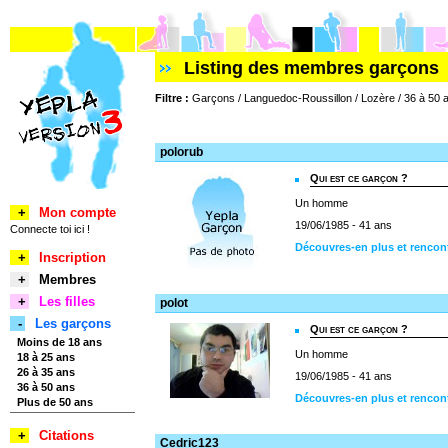
Listing des membres garçons
Filtre :
Garçons / Languedoc-Roussillon / Lozère / 36 à 50 
polorub
Qui est ce garçon ?
Un homme
+
Mon compte
19/06/1985 - 41 ans
Connecte toi ici !
Découvres-en plus et rencon
+
Inscription
+
Membres
+
Les filles
polot
-
Les garçons
Qui est ce garçon ?
Moins de 18 ans
Un homme
18 à 25 ans
26 à 35 ans
19/06/1985 - 41 ans
36 à 50 ans
Découvres-en plus et rencon
Plus de 50 ans
+
Citations
Cedric123