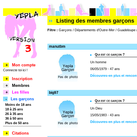
Listing des membres garçons
Filtre :
Garçons / Départements d'Outre-Mer / Guadeloupe /
manutbm
Qui est ce garçon ?
Un homme
+
Mon compte
06/05/1979 - 47 ans
Connecte toi ici !
Découvres-en plus et renco
+
Inscription
+
Membres
+
Les filles
big97
-
Les garçons
Qui est ce garçon ?
Moins de 18 ans
Un Dieu
18 à 25 ans
26 à 35 ans
15/05/1983 - 43 ans
36 à 50 ans
Découvres-en plus et rencon
Plus de 50 ans
+
Citations