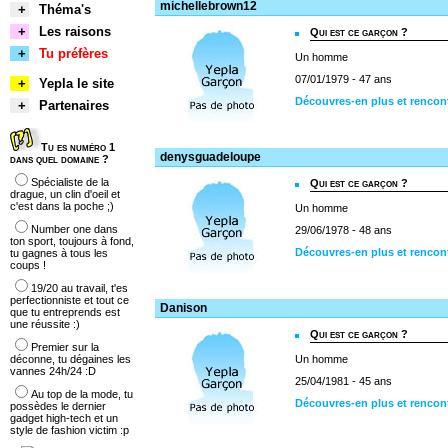
michellebrown12
+
Théma's
+
Les raisons
Qui est ce garçon ?
+
Tu préfères
Un homme
07/01/1979 - 47 ans
+
Yepla le site
Découvres-en plus et rencon
+
Partenaires
Tu es numéro 1
denysguadeloupe
dans quel domaine ?
Spécialiste de la
Qui est ce garçon ?
drague, un clin d'oeil et
c'est dans la poche ;)
Un homme
Number one dans
29/06/1978 - 48 ans
ton sport, toujours à fond,
Découvres-en plus et renco
tu gagnes à tous les
coups !
19/20 au travail, t'es
perfectionniste et tout ce
Danison
que tu entreprends est
une réussite :)
Qui est ce garçon ?
Premier sur la
déconne, tu dégaines les
Un homme
vannes 24h/24 :D
25/04/1981 - 45 ans
Au top de la mode, tu
Découvres-en plus et rencon
possèdes le dernier
gadget high-tech et un
style de fashion victim :p