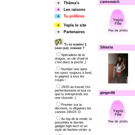
camsoutch
+
Théma's
+
Les raisons
+
Tu préfères
+
Yepla le site
+
Partenaires
Tu es numéro 1
Silouria
dans quel domaine ?
Spécialiste de la
drague, un clin d'oeil et
c'est dans la poche ;)
Number one dans
ton sport, toujours à fond,
tu gagnes à tous les
coups !
19/20 au travail, t'es
perfectionniste et tout ce
ginger86
que tu entreprends est
une réussite :)
Premier sur la
déconne, tu dégaines les
vannes 24h/24 :D
Au top de la mode, tu
possèdes le dernier
gadget high-tech et un
style de fashion victim :p