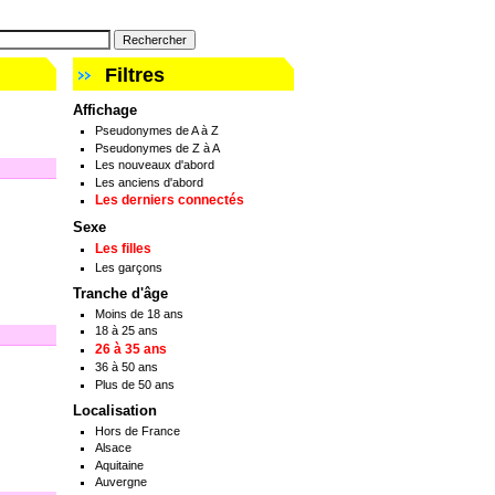
Filtres
Affichage
Pseudonymes de A à Z
Pseudonymes de Z à A
Les nouveaux d'abord
Les anciens d'abord
Les derniers connectés
Sexe
Les filles
Les garçons
Tranche d'âge
Moins de 18 ans
18 à 25 ans
26 à 35 ans
36 à 50 ans
Plus de 50 ans
Localisation
Hors de France
Alsace
Aquitaine
Auvergne