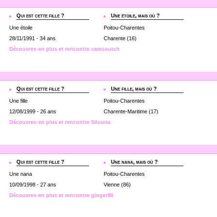
Qui est cette fille ?
Une étoile, mais où ?
Une étoile
Poitou-Charentes
28/11/1991 - 34 ans
Charente (16)
Découvres-en plus et rencontre camsoutch
Qui est cette fille ?
Une fille, mais où ?
Une fille
Poitou-Charentes
12/08/1999 - 26 ans
Charente-Maritime (17)
Découvres-en plus et rencontre Silouria
Qui est cette fille ?
Une nana, mais où ?
Une nana
Poitou-Charentes
10/09/1998 - 27 ans
Vienne (86)
Découvres-en plus et rencontre ginger86