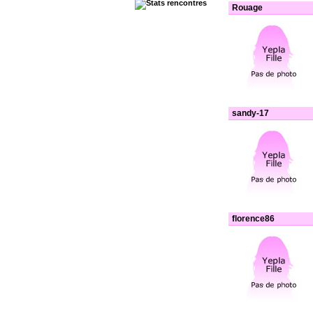
Rouage
sandy-17
florence86