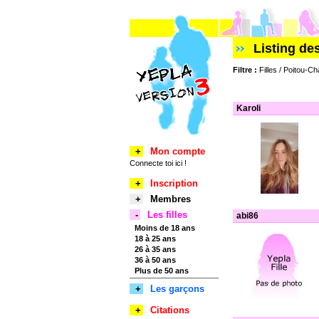
Listing de
Filtre :
Filles / Poitou-Ch
Karoli
+
Mon compte
Connecte toi ici !
+
Inscription
+
Membres
-
Les filles
abi86
Moins de 18 ans
18 à 25 ans
26 à 35 ans
36 à 50 ans
Plus de 50 ans
+
Les garçons
+
Citations