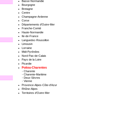
Basse-Normandie
Bourgogne
Bretagne
Centre
Champagne-Ardenne
Corse
Départements d'Outre-Mer
Franche-Comté
Haute-Normandie
Ile-de-France
Languedoc-Roussillon
Limousin
Lorraine
Midi-Pyrénées
Nord-Pas-de-Calais
Pays de la Loire
Picardie
Poitou-Charentes
-
Charente
-
Charente-Maritime
-
Deux-Sèvres
-
Vienne
Provence-Alpes-Côte-d'Azur
Rhône-Alpes
Territoires d'Outre-Mer