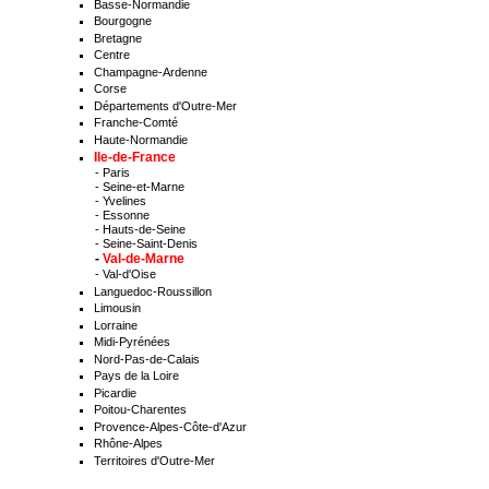
Basse-Normandie
Bourgogne
Bretagne
Centre
Champagne-Ardenne
Corse
Départements d'Outre-Mer
Franche-Comté
Haute-Normandie
Ile-de-France
-
Paris
-
Seine-et-Marne
-
Yvelines
-
Essonne
-
Hauts-de-Seine
-
Seine-Saint-Denis
-
Val-de-Marne
-
Val-d'Oise
Languedoc-Roussillon
Limousin
Lorraine
Midi-Pyrénées
Nord-Pas-de-Calais
Pays de la Loire
Picardie
Poitou-Charentes
Provence-Alpes-Côte-d'Azur
Rhône-Alpes
Territoires d'Outre-Mer