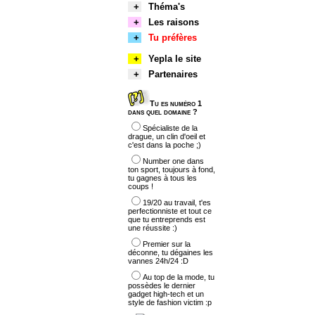
+
Théma's
+
Les raisons
+
Tu préfères
+
Yepla le site
+
Partenaires
Tu es numéro 1
dans quel domaine ?
Spécialiste de la
drague, un clin d'oeil et
c'est dans la poche ;)
Number one dans
ton sport, toujours à fond,
tu gagnes à tous les
coups !
19/20 au travail, t'es
perfectionniste et tout ce
que tu entreprends est
une réussite :)
Premier sur la
déconne, tu dégaines les
vannes 24h/24 :D
Au top de la mode, tu
possèdes le dernier
gadget high-tech et un
style de fashion victim :p