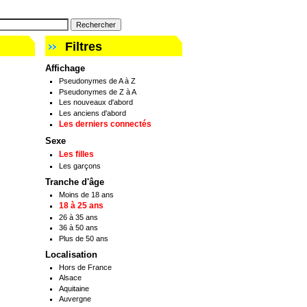
Filtres
Affichage
Pseudonymes de A à Z
Pseudonymes de Z à A
Les nouveaux d'abord
Les anciens d'abord
Les derniers connectés
Sexe
Les filles
Les garçons
Tranche d'âge
Moins de 18 ans
18 à 25 ans
26 à 35 ans
36 à 50 ans
Plus de 50 ans
Localisation
Hors de France
Alsace
Aquitaine
Auvergne