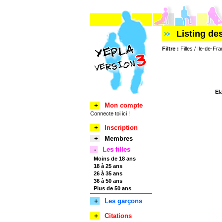
Listing de
Filtre :
Filles / Ile-de-Fr
El
+
Mon compte
Connecte toi ici !
+
Inscription
+
Membres
-
Les filles
Moins de 18 ans
18 à 25 ans
26 à 35 ans
36 à 50 ans
Plus de 50 ans
+
Les garçons
+
Citations