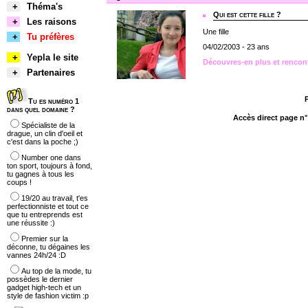
+
Théma's
Qui est cette fille ?
+
Les raisons
Une fille
+
Tu préfères
04/02/2003 - 23 ans
+
Yepla le site
Découvres-en plus et rencon
+
Partenaires
Tu es numéro 1
dans quel domaine ?
Accès direct page n
Spécialiste de la
drague, un clin d'oeil et
c'est dans la poche ;)
Number one dans
ton sport, toujours à fond,
tu gagnes à tous les
coups !
19/20 au travail, t'es
perfectionniste et tout ce
que tu entreprends est
une réussite :)
Premier sur la
déconne, tu dégaines les
vannes 24h/24 :D
Au top de la mode, tu
possèdes le dernier
gadget high-tech et un
style de fashion victim :p