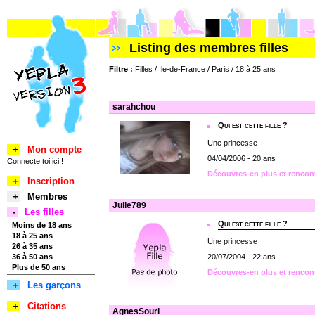
Listing des membres filles
Filtre :
Filles / Ile-de-France / Paris / 18 à 25 ans
sarahchou
Qui est cette fille ?
Une princesse
+
Mon compte
04/04/2006 - 20 ans
Connecte toi ici !
Découvres-en plus et rencon
+
Inscription
+
Membres
Julie789
-
Les filles
Qui est cette fille ?
Moins de 18 ans
18 à 25 ans
Une princesse
26 à 35 ans
36 à 50 ans
20/07/2004 - 22 ans
Plus de 50 ans
Découvres-en plus et rencont
+
Les garçons
+
Citations
AgnesSouri