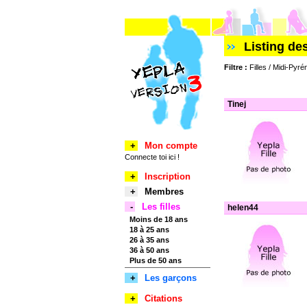
Listing de
Filtre :
Filles / Midi-Pyré
Tinej
+
Mon compte
Connecte toi ici !
+
Inscription
+
Membres
-
Les filles
helen44
Moins de 18 ans
18 à 25 ans
26 à 35 ans
36 à 50 ans
Plus de 50 ans
+
Les garçons
+
Citations