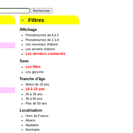
Filtres
Affichage
Pseudonymes de A à Z
Pseudonymes de Z à A
Les nouveaux d'abord
Les anciens d'abord
Les derniers connectés
Sexe
Les filles
Les garçons
Tranche d'âge
Moins de 18 ans
18 à 25 ans
26 à 35 ans
36 à 50 ans
Plus de 50 ans
Localisation
Hors de France
Alsace
Aquitaine
Auvergne