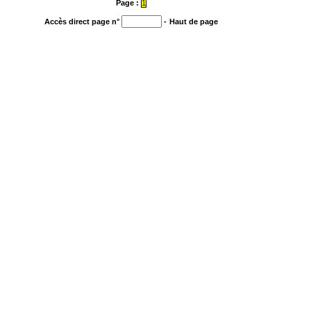
Page :
1
Accès direct page n°
-
Haut de page