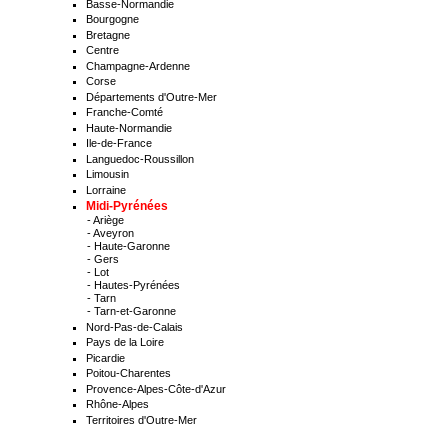
Basse-Normandie
Bourgogne
Bretagne
Centre
Champagne-Ardenne
Corse
Départements d'Outre-Mer
Franche-Comté
Haute-Normandie
Ile-de-France
Languedoc-Roussillon
Limousin
Lorraine
Midi-Pyrénées
-
Ariège
-
Aveyron
-
Haute-Garonne
-
Gers
-
Lot
-
Hautes-Pyrénées
-
Tarn
-
Tarn-et-Garonne
Nord-Pas-de-Calais
Pays de la Loire
Picardie
Poitou-Charentes
Provence-Alpes-Côte-d'Azur
Rhône-Alpes
Territoires d'Outre-Mer