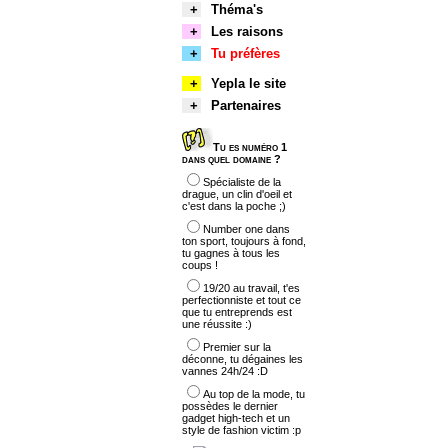
+
Théma's
+
Les raisons
+
Tu préfères
+
Yepla le site
+
Partenaires
Tu es numéro 1
dans quel domaine ?
Spécialiste de la
drague, un clin d'oeil et
c'est dans la poche ;)
Number one dans
ton sport, toujours à fond,
tu gagnes à tous les
coups !
19/20 au travail, t'es
perfectionniste et tout ce
que tu entreprends est
une réussite :)
Premier sur la
déconne, tu dégaines les
vannes 24h/24 :D
Au top de la mode, tu
possèdes le dernier
gadget high-tech et un
style de fashion victim :p