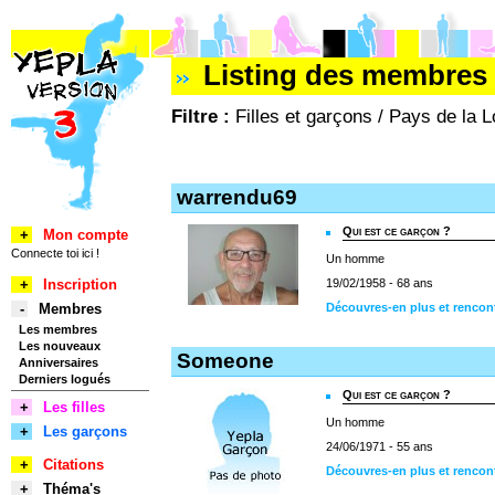
Listing des membres 
Filtre :
Filles et garçons / Pays de la 
warrendu69
Qui est ce garçon ?
+
Mon compte
Connecte toi ici !
Un homme
+
Inscription
19/02/1958 - 68 ans
-
Membres
Découvres-en plus et rencon
Les membres
Les nouveaux
Someone
Anniversaires
Derniers logués
Qui est ce garçon ?
+
Les filles
Un homme
+
Les garçons
24/06/1971 - 55 ans
+
Citations
Découvres-en plus et renco
+
Théma's