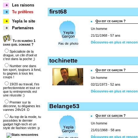
+
Les raisons
first68
+
Tu préfères
+
Yepla le site
Qui est ce garçon ?
+
Partenaires
Un homme
21/11/1968 - 57 ans
Tu es numéro 1
Découvres-en plus et rencont
dans quel domaine ?
Spécialiste de la
drague, un clin d'oeil et
c'est dans la poche ;)
tochinette
Number one dans
ton sport, toujours à fond,
Qui est ce garçon ?
tu gagnes à tous les
coups !
Un homme
19/20 au travail, t'es
02/11/1973 - 52 ans
perfectionniste et tout ce
Découvres-en plus et rencont
que tu entreprends est
une réussite :)
Premier sur la
Belange53
déconne, tu dégaines les
vannes 24h/24 :D
Qui est ce garçon ?
Au top de la mode, tu
possèdes le dernier
Un homme
gadget high-tech et un
style de fashion victim :p
21/01/1968 - 58 ans
Découvres-en plus et rencon