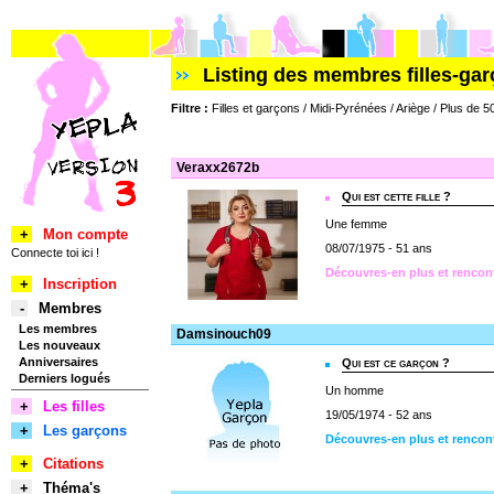
Listing des membres filles-ga
Filtre :
Filles et garçons / Midi-Pyrénées / Ariège / Plus de 5
Veraxx2672b
Qui est cette fille ?
Une femme
+
Mon compte
08/07/1975 - 51 ans
Connecte toi ici !
Découvres-en plus et rencon
+
Inscription
-
Membres
Les membres
Damsinouch09
Les nouveaux
Anniversaires
Qui est ce garçon ?
Derniers logués
Un homme
+
Les filles
19/05/1974 - 52 ans
+
Les garçons
Découvres-en plus et renco
+
Citations
+
Théma's