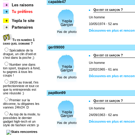
capable47
+
Les raisons
Qui est ce garçon ?
+
Tu préfères
Un homme
+
Yepla le site
10/05/1974 - 52 ans
+
Partenaires
Découvres-en plus et rencon
Tu es numéro 1
dans quel domaine ?
ger09000
Spécialiste de la
drague, un clin d'oeil et
Qui est ce garçon ?
c'est dans la poche ;)
Un homme
Number one dans
ton sport, toujours à fond,
22/02/1965 - 61 ans
tu gagnes à tous les
coups !
Découvres-en plus et rencon
19/20 au travail, t'es
perfectionniste et tout ce
que tu entreprends est
papillon99
une réussite :)
Premier sur la
Qui est ce garçon ?
déconne, tu dégaines les
vannes 24h/24 :D
Un homme
Au top de la mode, tu
24/09/1963 - 62 ans
possèdes le dernier
gadget high-tech et un
Découvres-en plus et rencont
style de fashion victim :p