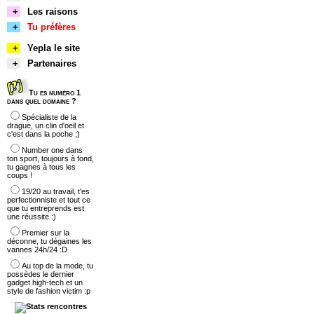
+
Les raisons
+
Tu préfères
+
Yepla le site
+
Partenaires
Tu es numéro 1
dans quel domaine ?
Spécialiste de la
drague, un clin d'oeil et
c'est dans la poche ;)
Number one dans
ton sport, toujours à fond,
tu gagnes à tous les
coups !
19/20 au travail, t'es
perfectionniste et tout ce
que tu entreprends est
une réussite :)
Premier sur la
déconne, tu dégaines les
vannes 24h/24 :D
Au top de la mode, tu
possèdes le dernier
gadget high-tech et un
style de fashion victim :p