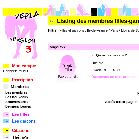
Listing des membres filles-ga
Filtre :
Filles et garçons / Ile-de-France / Paris / Moins de 1
angelsxx
Qui est cette fille ?
Une fille
+
Mon compte
04/04/2011 - 15 ans
Connecte toi ici !
Découvres-en plus et rencon
+
Inscription
-
Membres
Les membres
Les nouveaux
Anniversaires
Accès direct page n
Derniers logués
+
Les filles
+
Les garçons
+
Citations
+
Théma's