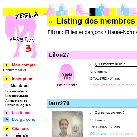
Listing des membres 
Filtre :
Filles et garçons / Haute-Norma
Lilou27
Qui est cette fille ?
+
Mon compte
Connecte toi ici !
Une femme
+
Inscription
27/03/1962 - 64 ans
-
Membres
Découvres-en plus et rencon
Les membres
Les nouveaux
Anniversaires
laur270
Derniers logués
+
Les filles
Qui est ce garçon ?
+
Les garçons
Un homme
19/09/1965 - 60 ans
+
Citations
Découvres-en plus et rencont
+
Théma's