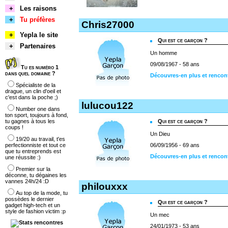
+
Les raisons
+
Tu préfères
Chris27000
+
Yepla le site
Qui est ce garçon ?
+
Partenaires
Un homme
09/08/1967 - 58 ans
Tu es numéro 1
dans quel domaine ?
Découvres-en plus et rencon
Spécialiste de la
drague, un clin d'oeil et
c'est dans la poche ;)
lulucou122
Number one dans
ton sport, toujours à fond,
tu gagnes à tous les
Qui est ce garçon ?
coups !
Un Dieu
19/20 au travail, t'es
perfectionniste et tout ce
06/09/1956 - 69 ans
que tu entreprends est
Découvres-en plus et rencon
une réussite :)
Premier sur la
déconne, tu dégaines les
vannes 24h/24 :D
philouxxx
Au top de la mode, tu
possèdes le dernier
Qui est ce garçon ?
gadget high-tech et un
style de fashion victim :p
Un mec
24/01/1973 - 53 ans