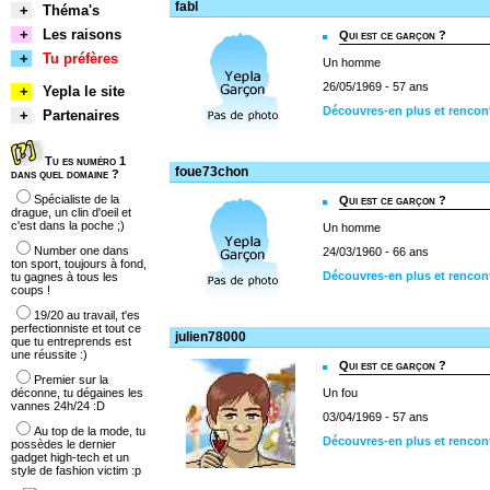
fabl
+
Théma's
+
Les raisons
Qui est ce garçon ?
+
Tu préfères
Un homme
26/05/1969 - 57 ans
+
Yepla le site
Découvres-en plus et rencont
+
Partenaires
Tu es numéro 1
foue73chon
dans quel domaine ?
Spécialiste de la
Qui est ce garçon ?
drague, un clin d'oeil et
c'est dans la poche ;)
Un homme
Number one dans
24/03/1960 - 66 ans
ton sport, toujours à fond,
Découvres-en plus et rencon
tu gagnes à tous les
coups !
19/20 au travail, t'es
perfectionniste et tout ce
julien78000
que tu entreprends est
une réussite :)
Qui est ce garçon ?
Premier sur la
déconne, tu dégaines les
Un fou
vannes 24h/24 :D
03/04/1969 - 57 ans
Au top de la mode, tu
Découvres-en plus et rencont
possèdes le dernier
gadget high-tech et un
style de fashion victim :p