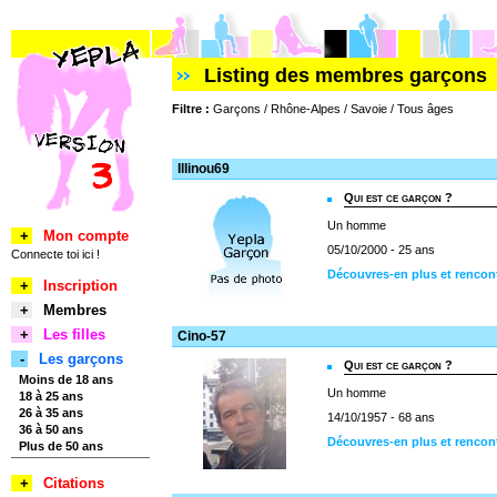
Listing des membres garçons
Filtre :
Garçons / Rhône-Alpes / Savoie / Tous âges
Illinou69
Qui est ce garçon ?
Un homme
+
Mon compte
05/10/2000 - 25 ans
Connecte toi ici !
Découvres-en plus et rencont
+
Inscription
+
Membres
+
Les filles
Cino-57
-
Les garçons
Qui est ce garçon ?
Moins de 18 ans
Un homme
18 à 25 ans
26 à 35 ans
14/10/1957 - 68 ans
36 à 50 ans
Découvres-en plus et rencon
Plus de 50 ans
+
Citations