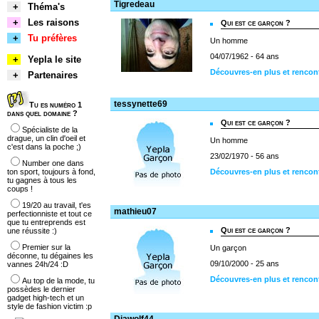
Tigredeau
+
Théma's
+
Les raisons
Qui est ce garçon ?
+
Tu préfères
Un homme
04/07/1962 - 64 ans
+
Yepla le site
Découvres-en plus et rencon
+
Partenaires
tessynette69
Tu es numéro 1
dans quel domaine ?
Qui est ce garçon ?
Spécialiste de la
drague, un clin d'oeil et
Un homme
c'est dans la poche ;)
23/02/1970 - 56 ans
Number one dans
ton sport, toujours à fond,
Découvres-en plus et rencon
tu gagnes à tous les
coups !
19/20 au travail, t'es
mathieu07
perfectionniste et tout ce
que tu entreprends est
Qui est ce garçon ?
une réussite :)
Premier sur la
Un garçon
déconne, tu dégaines les
09/10/2000 - 25 ans
vannes 24h/24 :D
Découvres-en plus et rencon
Au top de la mode, tu
possèdes le dernier
gadget high-tech et un
style de fashion victim :p