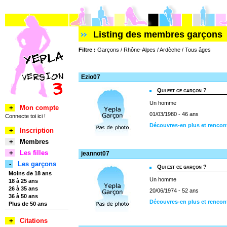
Listing des membres garçons
Filtre :
Garçons / Rhône-Alpes / Ardèche / Tous âges
Ezio07
Qui est ce garçon ?
Un homme
+
Mon compte
01/03/1980 - 46 ans
Connecte toi ici !
Découvres-en plus et rencon
+
Inscription
+
Membres
+
Les filles
jeannot07
-
Les garçons
Qui est ce garçon ?
Moins de 18 ans
Un homme
18 à 25 ans
26 à 35 ans
20/06/1974 - 52 ans
36 à 50 ans
Découvres-en plus et rencon
Plus de 50 ans
+
Citations