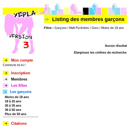
Listing des membres garçons
Filtre :
Garçons / Midi-Pyrénées / Gers / Moins de 18 ans
Aucun résultat
Elargissez les critères de recherch
+
Mon compte
Connecte toi ici !
+
Inscription
+
Membres
+
Les filles
-
Les garçons
Moins de 18 ans
18 à 25 ans
26 à 35 ans
36 à 50 ans
Plus de 50 ans
+
Citations