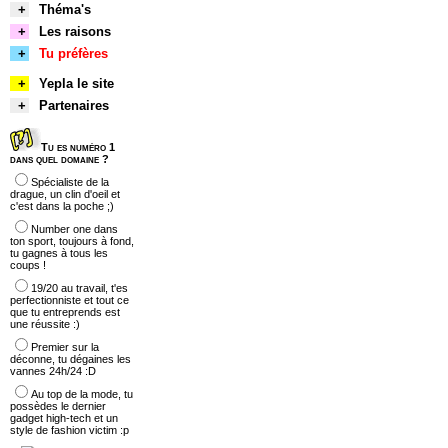
+
Théma's
+
Les raisons
+
Tu préfères
+
Yepla le site
+
Partenaires
Tu es numéro 1
dans quel domaine ?
Spécialiste de la
drague, un clin d'oeil et
c'est dans la poche ;)
Number one dans
ton sport, toujours à fond,
tu gagnes à tous les
coups !
19/20 au travail, t'es
perfectionniste et tout ce
que tu entreprends est
une réussite :)
Premier sur la
déconne, tu dégaines les
vannes 24h/24 :D
Au top de la mode, tu
possèdes le dernier
gadget high-tech et un
style de fashion victim :p