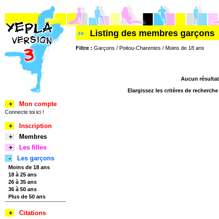
Listing des membres garçons
Filtre :
Garçons / Poitou-Charentes / Moins de 18 ans
Aucun résultat
Elargissez les critères de recherch
+
Mon compte
Connecte toi ici !
+
Inscription
+
Membres
+
Les filles
-
Les garçons
Moins de 18 ans
18 à 25 ans
26 à 35 ans
36 à 50 ans
Plus de 50 ans
+
Citations