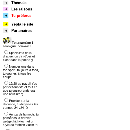
+
Théma's
+
Les raisons
+
Tu préfères
+
Yepla le site
+
Partenaires
Tu es numéro 1
dans quel domaine ?
Spécialiste de la
drague, un clin d'oeil et
c'est dans la poche ;)
Number one dans
ton sport, toujours à fond,
tu gagnes à tous les
coups !
19/20 au travail, t'es
perfectionniste et tout ce
que tu entreprends est
une réussite :)
Premier sur la
déconne, tu dégaines les
vannes 24h/24 :D
Au top de la mode, tu
possèdes le dernier
gadget high-tech et un
style de fashion victim :p