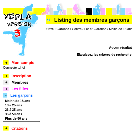
Listing des membres garçons
Filtre :
Garçons / Centre / Lot-et-Garonne / Moins de 18 an
Aucun résultat
Elargissez les critères de recherch
+
Mon compte
Connecte toi ici !
+
Inscription
+
Membres
+
Les filles
-
Les garçons
Moins de 18 ans
18 à 25 ans
26 à 35 ans
36 à 50 ans
Plus de 50 ans
+
Citations