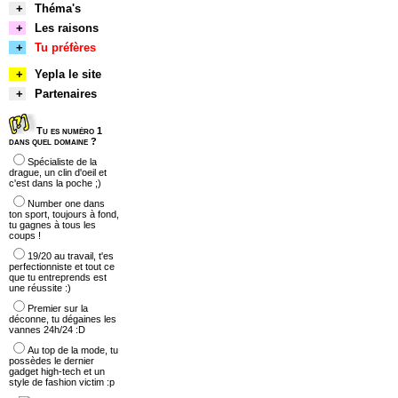
+
Théma's
+
Les raisons
+
Tu préfères
+
Yepla le site
+
Partenaires
Tu es numéro 1
dans quel domaine ?
Spécialiste de la
drague, un clin d'oeil et
c'est dans la poche ;)
Number one dans
ton sport, toujours à fond,
tu gagnes à tous les
coups !
19/20 au travail, t'es
perfectionniste et tout ce
que tu entreprends est
une réussite :)
Premier sur la
déconne, tu dégaines les
vannes 24h/24 :D
Au top de la mode, tu
possèdes le dernier
gadget high-tech et un
style de fashion victim :p