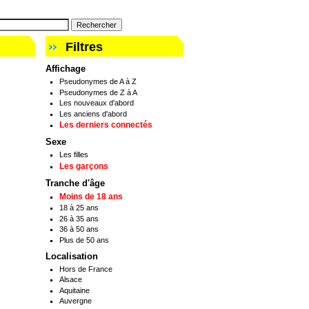
Filtres
Affichage
Pseudonymes de A à Z
Pseudonymes de Z à A
Les nouveaux d'abord
Les anciens d'abord
Les derniers connectés
Sexe
Les filles
Les garçons
Tranche d'âge
Moins de 18 ans
18 à 25 ans
26 à 35 ans
36 à 50 ans
Plus de 50 ans
Localisation
Hors de France
Alsace
Aquitaine
Auvergne