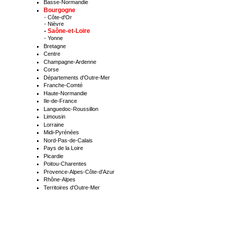
Basse-Normandie
Bourgogne
-
Côte-d'Or
-
Nièvre
-
Saône-et-Loire
-
Yonne
Bretagne
Centre
Champagne-Ardenne
Corse
Départements d'Outre-Mer
Franche-Comté
Haute-Normandie
Ile-de-France
Languedoc-Roussillon
Limousin
Lorraine
Midi-Pyrénées
Nord-Pas-de-Calais
Pays de la Loire
Picardie
Poitou-Charentes
Provence-Alpes-Côte-d'Azur
Rhône-Alpes
Territoires d'Outre-Mer