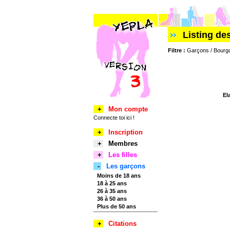
Listing d
Filtre :
Garçons / Bourgo
El
+
Mon compte
Connecte toi ici !
+
Inscription
+
Membres
+
Les filles
-
Les garçons
Moins de 18 ans
18 à 25 ans
26 à 35 ans
36 à 50 ans
Plus de 50 ans
+
Citations