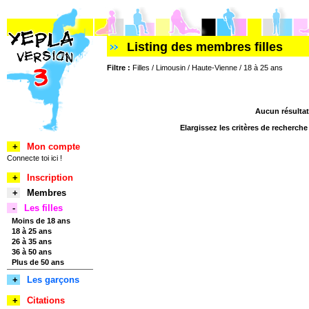
Listing des membres filles
Filtre :
Filles / Limousin / Haute-Vienne / 18 à 25 ans
Aucun résultat
Elargissez les critères de recherch
+
Mon compte
Connecte toi ici !
+
Inscription
+
Membres
-
Les filles
Moins de 18 ans
18 à 25 ans
26 à 35 ans
36 à 50 ans
Plus de 50 ans
+
Les garçons
+
Citations