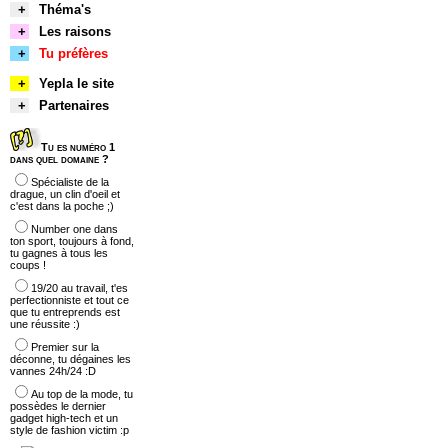
+
Théma's
+
Les raisons
+
Tu préfères
+
Yepla le site
+
Partenaires
Tu es numéro 1
dans quel domaine ?
Spécialiste de la
drague, un clin d'oeil et
c'est dans la poche ;)
Number one dans
ton sport, toujours à fond,
tu gagnes à tous les
coups !
19/20 au travail, t'es
perfectionniste et tout ce
que tu entreprends est
une réussite :)
Premier sur la
déconne, tu dégaines les
vannes 24h/24 :D
Au top de la mode, tu
possèdes le dernier
gadget high-tech et un
style de fashion victim :p